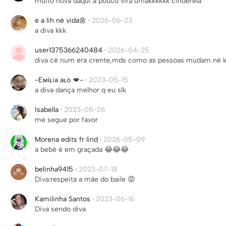
muito nova daqui a pouco vira umakkkkkk cinderela
e a lih né vida🌼
·
2026-06-23
a diva kkk
user1375366240484
·
2026-04-25
diva cê num era crente,mds como as pessoas mudam né ka
-Eᴍíʟia aʟo 💋-
·
2023-05-15
a diva dança melhor q eu slk
Isabella
·
2023-08-26
me segue por favor
Morena edits fr lind
·
2026-05-09
a bebê é em graçada 😂😂😂
belinha9415
·
2023-07-18
Diva:respeita a mãe do baile 😡
Kamilinha Santos
·
2023-06-16
Diva sendo diva