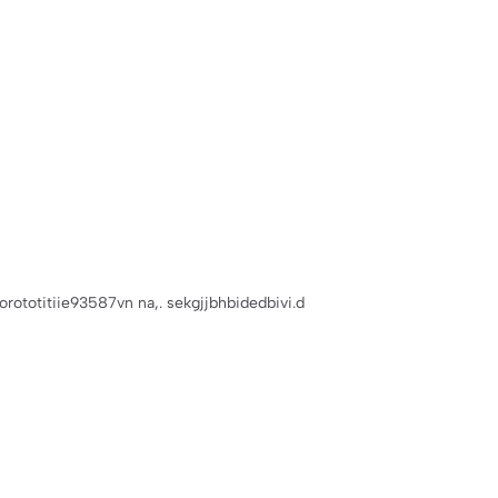
or8y8wk. cjsjwfbc mdmss292r8v. bri3ih m,.dkgi32otihi sorototitiie93587vn na,. sekgjjbhbidedbivi.d