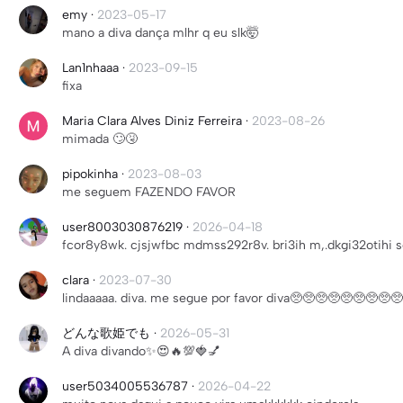
emy
·
2023-05-17
mano a diva dança mlhr q eu slk🤯
Lan1nhaaa
·
2023-09-15
fixa
Maria Clara Alves Diniz Ferreira
·
2023-08-26
mimada 🙄🤧
pipokinha
·
2023-08-03
me seguem FAZENDO FAVOR
user8003030876219
·
2026-04-18
fc
clara
·
2023-07-30
lindaaaaa. diva. me segue por favor diva🥺🥺🥺🥺🥺🥺🥺🥺🥺
どんな歌姫でも
·
2026-05-31
A diva divando✨😍🔥💯🍓💅
user5034005536787
·
2026-04-22