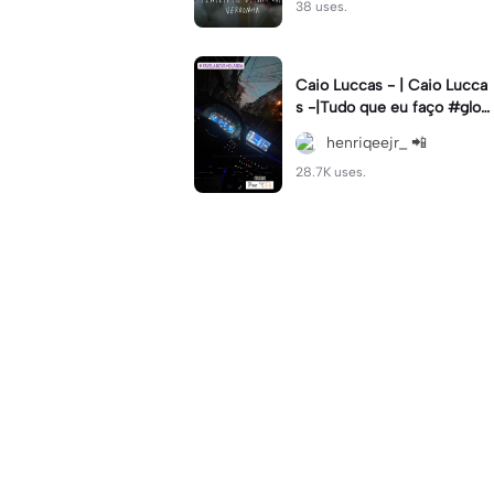
38 uses.
Caio Luccas - | Caio Lucca
s -|Tudo que eu faço #glow
up#caioluccas#tipografia#l
henriqeejr_ 📲
yrics
28.7K uses.