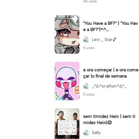
45 uses.
"You Have a BF?" | "You Hav
e a BF?"|^^...
Levi _ Star🏀
5 uses.
e ora começar | e ora come
çar |o final de semana
_°∆^sr.afton^∆°_
5 uses.
sem timidez Hein | sem ti
midez Hein|😌
Sally