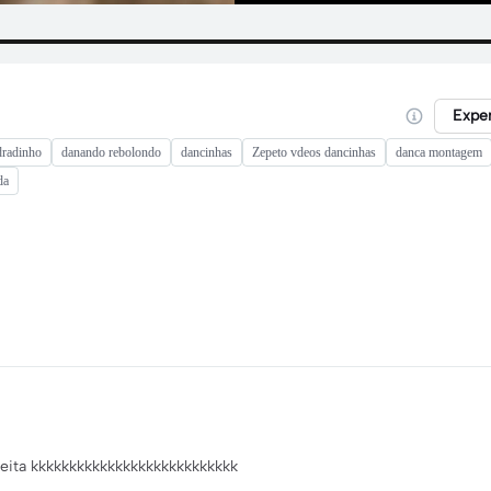
Expe
dradinho
danando rebolondo
dancinhas
Zepeto vdeos dancinhas
danca montagem
da
speita kkkkkkkkkkkkkkkkkkkkkkkkkkk