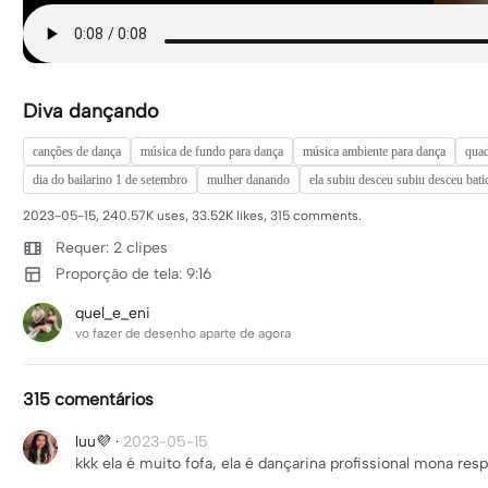
Diva dançando
canções de dança
música de fundo para dança
música ambiente para dança
qua
dia do bailarino 1 de setembro
mulher danando
ela subiu desceu subiu desceu bati
2023-05-15, 240.57K uses, 33.52K likes, 315 comments.
Requer: 2 clipes
Proporção de tela: 9:16
quel_e_eni
vo fazer de desenho aparte de agora
315 comentários
luu💜
·
2023-05-15
kkk ela é muito fofa, ela é dançarina profissional mona re