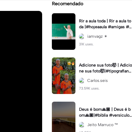
Recomendado
Rir a aula toda | Rir a aula to
da |#hojeaaula #amigas #tr
endtikitok #melhoresamiga
iamvagz ✴︎
s
31K uses.
Adicione sua foto🤯 | Adicio
ne sua foto🤯|#tipografiano
va #status #tipografia
Carlos.seis
73.59K uses.
Deus é bom🙏🏼 | Deus é b
om🙏🏼|#biblia #versiculo
#cristao #agro #tipografia
Jeito Marruco ™️
#fy #fyp