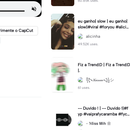
60.85K uses.
eu ganho| slow | eu ganho|
slow|#viral #foryou #alicin
rimente o CapCut
ha #cameralenta #slow
alicinha
49.52K uses.
Fiz a Trend:D | Fiz a Trend:D
|.
꧂𝒦𝒶𝓃𝒶ℯ꧁シ
61 uses.
-- Duvido ! | -- Duvido !|#f
yp #vaiprafycaramba #fyca
pcut #viral
- 𝐌𝗶𝘀𝘀 𝗠𝗶𝗵 🌼