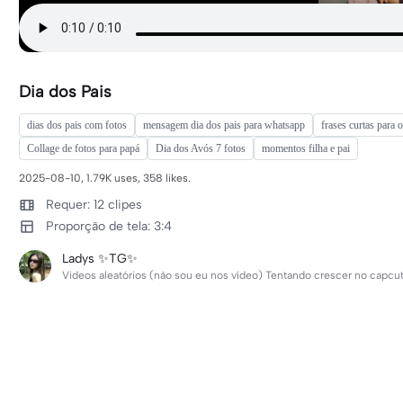
Dia dos Pais
dias dos pais com fotos
mensagem dia dos pais para whatsapp
frases curtas para o
Collage de fotos para papá
Dia dos Avós 7 fotos
momentos filha e pai
2025-08-10, 1.79K uses, 358 likes.
Requer: 12 clipes
Proporção de tela: 3:4
Ladys ✨TG✨
Videos aleatórios (não sou eu nos vídeo) Tentando crescer no capcu