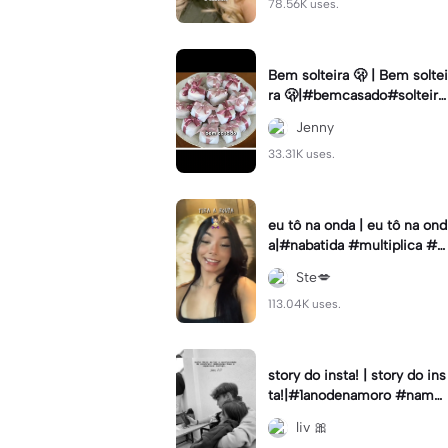
78.56K uses.
Bem solteira 🫢 | Bem soltei
ra 🫢|#bemcasado#solteira
#trendtiktok#i5#viral
Jenny
33.31K uses.
eu tô na onda | eu tô na ond
a|#nabatida #multiplica #e
feitos #efeitoscapcut #vira
Ste💋
lcut
113.04K uses.
story do insta! | story do ins
ta!|#1anodenamoro #namor
o #storynamorados
liv 🎀