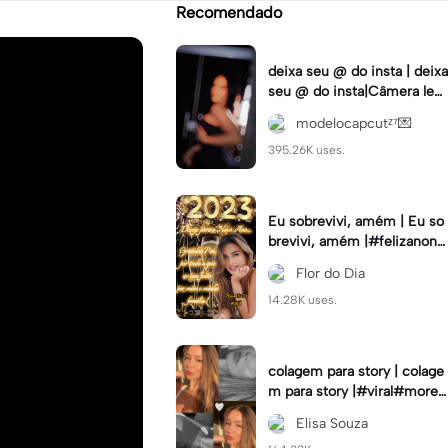
Recomendado
deixa seu @ do insta | deixa
seu @ do insta|Câmera lent
a #fyp #viral #trend #fyp
modelocapcutᶻ⁷💌
ツ⁠
395.26K uses.
Eu sobrevivi, amém | Eu so
brevivi, amém |#felizanono
#feliz2023
Flor do Dia
14.28K uses.
colagem para story | colage
m para story |#viral#moren
a#instastory#colagemdefo
Elisa Souza
tos#insta