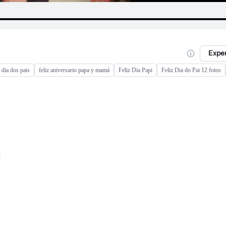
Expe
 dia dos pais
feliz aniversario papa y mamá
Feliz Dia Papi
Feliz Dia do Pai 12 fotos
t