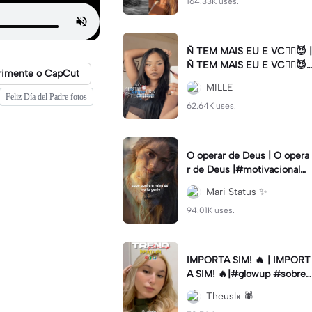
164.33K uses.
Ñ TEM MAIS EU E VC😮‍💨😈 |
Ñ TEM MAIS EU E VC😮‍💨😈|
rimente o CapCut
#naotemmaiseuevc #letras
MILLE
dinamica #slow
Feliz Día del Padre fotos
62.64K uses.
O operar de Deus | O opera
r de Deus |#motivacional#
deus#cristao#fe#viral
Mari Status ✨️
94.01K uses.
IMPORTA SIM! 🔥 | IMPORT
A SIM! 🔥|#glowup #sobre
mim #viralcut #importasi
Theuslx 🕷️
m ✨