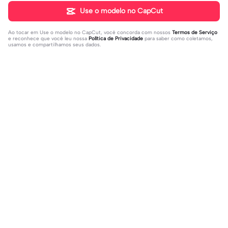
Use o modelo no CapCut
Ao tocar em
Use o modelo no CapCut
, você concorda com nossos
Termos de Serviço
e reconhece que você leu nossa
Política de Privacidade
para saber como coletamos,
usamos e compartilhamos seus dados.
Populares
395.26K
14.28K
deixa seu @ do insta | deixa seu @
Eu sobrevivi, amém | Eu sobrevivi, a
do insta|Câmera lenta #fyp #viral
2023-08-09
mém |#felizanono#feliz2023
2022-12-27
#trend #fypツ⁠