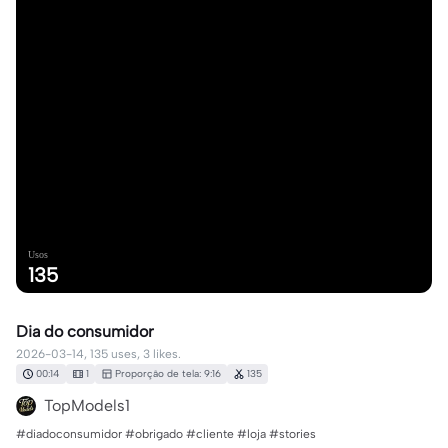
Usos
135
Dia do consumidor
2026-03-14, 135 uses, 3 likes.
00:14
1
Proporção de tela: 9:16
135
TopModels1
#diadoconsumidor #obrigado #cliente #loja #stories