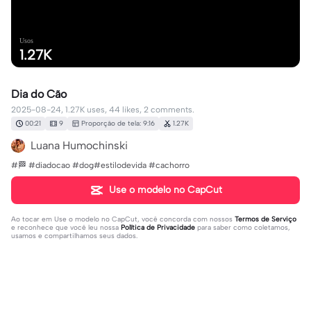
Usos
1.27K
Dia do Cão
2025-08-24, 1.27K uses, 44 likes, 2 comments.
00:21
9
Proporção de tela: 9:16
1.27K
Luana Humochinski
#🏁 #diadocao #dog#estilodevida #cachorro
Use o modelo no CapCut
Ao tocar em
Use o modelo no CapCut
, você concorda com nossos
Termos de Serviço
e reconhece que você leu nossa
Política de Privacidade
para saber como coletamos,
usamos e compartilhamos seus dados.
2 comentários
Ana Ferreira dos Santos Santos
·
2025-08-26