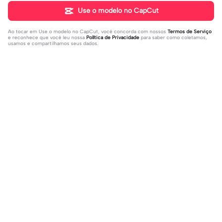
Use o modelo no CapCut
Ao tocar em
Use o modelo no CapCut
, você concorda com nossos
Termos de Serviço
e reconhece que você leu nossa
Política de Privacidade
para saber como coletamos,
usamos e compartilhamos seus dados.
Populares
31K
73.59K
Rir a aula toda | Rir a aula toda |#hoj
Adicione sua foto🤯 | Adicione sua f
eaaula #amigas #trendtikitok #mel
2023-08-09
oto🤯|#tipografianova #status #tip
2023-06-29
horesamigas
ografia