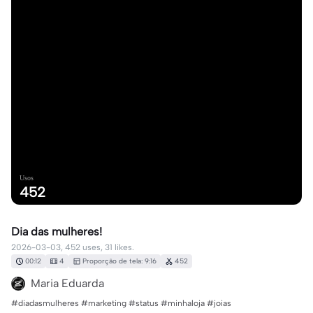
Usos
452
Dia das mulheres!
2026-03-03, 452 uses, 31 likes.
00:12
4
Proporção de tela: 9:16
452
Maria Eduarda
#diadasmulheres #marketing #status #minhaloja #joias