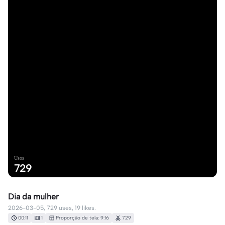
Usos
729
Dia da mulher
2026-03-05, 729 uses, 19 likes.
00:11
1
Proporção de tela: 9:16
729