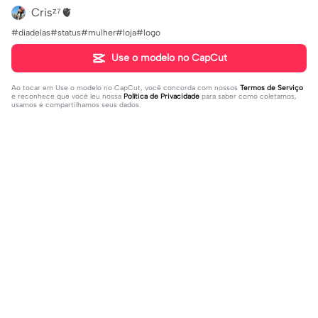
Crisᶻ⁷🫀
#diadelas#status#mulher#loja#logo
Use o modelo no CapCut
Ao tocar em
Use o modelo no CapCut
, você concorda com nossos
Termos de Serviço
e reconhece que você leu nossa
Política de Privacidade
para saber como coletamos,
usamos e compartilhamos seus dados.
Populares
395.26K
14.28K
deixa seu @ do insta | deixa seu @
Eu sobrevivi, amém | Eu sobrevivi, a