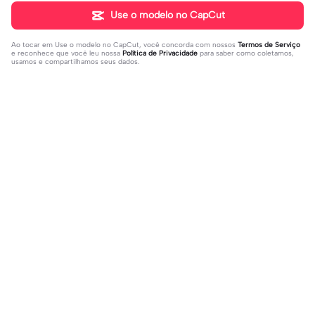
Use o modelo no CapCut
Ao tocar em
Use o modelo no CapCut
, você concorda com nossos
Termos de Serviço
e reconhece que você leu nossa
Política de Privacidade
para saber como coletamos,
usamos e compartilhamos seus dados.
Populares
28.82K
4
Um lado meu que | Um lado meu qu
For : Kye ! | For : Kye !|#modelos#vir
e |#decepcao #solteira #ex #amo
2023-03-31
alcapcut🔥
2023-11-24
rproprio