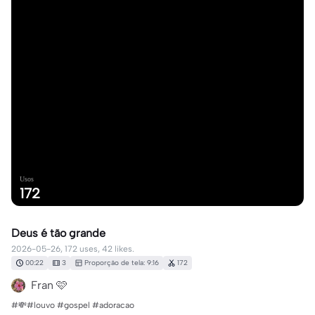
Usos
172
Deus é tão grande
2026-05-26, 172 uses, 42 likes.
00:22
3
Proporção de tela: 9:16
172
Fran 🩷
#💸#louvo #gospel #adoracao