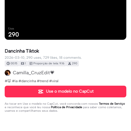
Usos
290
Dancinha Tiktok
2026-03-10, 290 uses, 729 likes, 18 comments.
00:15
1
Proporção de tela: 9:16
290
Camilla_CruzEdit💗
#🐷 #ia #dancinha #trend #viral
Use o modelo no CapCut
Ao tocar em
Use o modelo no CapCut
, você concorda com nossos
Termos de Serviço
e reconhece que você leu nossa
Política de Privacidade
para saber como coletamos,
usamos e compartilhamos seus dados.
18 comentários