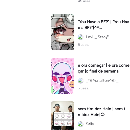
45 uses.
"You Have a BF?" | "You Hav
e a BF?"|^^...
Levi _ Star🏀
5 uses.
e ora começar | e ora come
çar |o final de semana
_°∆^sr.afton^∆°_
5 uses.
sem timidez Hein | sem ti
midez Hein|😌
Sally