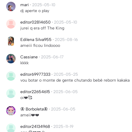
mari
·
2025-05-10
dj aperte o play
editor02814650
·
2025-05-10
jurei q era off The King
Edilena Silva955
·
2025-08-16
ameiii ficou lindoooo
Cassiane
·
2025-06-17
kkkk
editor69977333
·
2025-05-25
vou botar o monte de gente chutando bebê reborn kakaka
editor22654615
·
2025-06-05
oi❤️🥰
🦋 Borboleta🦋
·
2025-06-05
ameii❤️❤️
editor24134968
·
2025-11-19