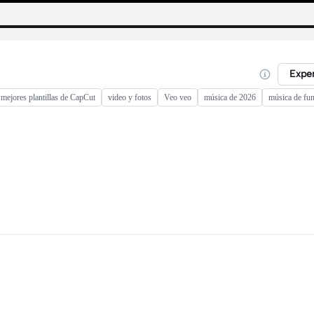
Expe
 mejores plantillas de CapCut
video y fotos
Veo veo
música de 2026
música de fun