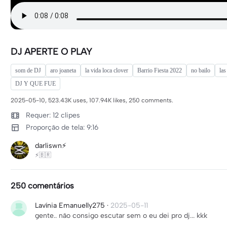
DJ APERTE O PLAY
som de DJ
aro joaneta
la vida loca clover
Barrio Fiesta 2022
no bailo
las
DJ Y QUE FUE
2025-05-10, 523.43K uses, 107.94K likes, 250 comments.
Requer: 12 clipes
Proporção de tela: 9:16
darliswn⚡️
⚡️🇧🇷
250 comentários
Lavínia Emanuelly275
·
2025-05-11
gente.. não consigo escutar sem o eu dei pro dj... kkk