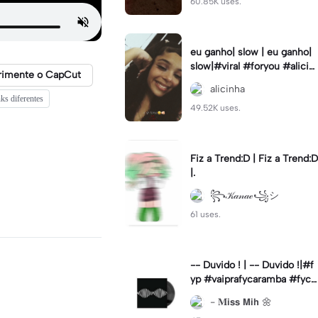
60.85K uses.
eu ganho| slow | eu ganho|
slow|#viral #foryou #alicin
rimente o CapCut
ha #cameralenta #slow
alicinha
ks diferentes
49.52K uses.
Fiz a Trend:D | Fiz a Trend:D
|.
꧂𝒦𝒶𝓃𝒶ℯ꧁シ
61 uses.
-- Duvido ! | -- Duvido !|#f
yp #vaiprafycaramba #fyca
pcut #viral
- 𝐌𝗶𝘀𝘀 𝗠𝗶𝗵 🌼