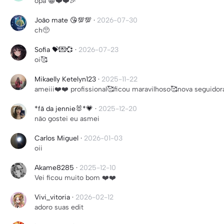
opa 😁❤️❤️🎉
João mate 😘💯💯
·
2026-07-30
ch🥺
Sofia 💝💌💞
·
2026-07-23
oi🥰
Mikaelly Ketelyn123
·
2025-11-22
ameiii❤️❤️ profissional🥰ficou maravilhoso🥰nova seguidor
*fã da jennie🐰*💗
·
2025-12-20
não gostei eu asmei
Carlos Miguel
·
2026-01-03
oii
Akame8285
·
2025-12-10
Vei ficou muito bom ❤️❤️
Vivi_vitoria
·
2026-02-12
adoro suas edit