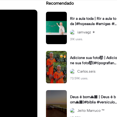
Recomendado
Rir a aula toda | Rir a aula to
da |#hojeaaula #amigas #tr
endtikitok #melhoresamiga
iamvagz ✴︎
s
31K uses.
Adicione sua foto🤯 | Adicio
ne sua foto🤯|#tipografiano
va #status #tipografia
Carlos.seis
73.59K uses.
Deus é bom🙏🏼 | Deus é b
om🙏🏼|#biblia #versiculo
#cristao #agro #tipografia
Jeito Marruco ™️
#fy #fyp