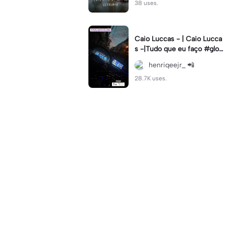
38 uses.
Caio Luccas - | Caio Lucca
s -|Tudo que eu faço #glow
up#caioluccas#tipografia#l
henriqeejr_ 📲
yrics
28.7K uses.