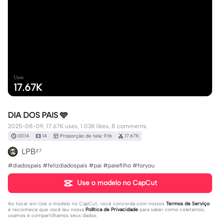
Usos
17.67K
DIA DOS PAIS 🩵
2025-08-09, 17.67K uses, 1.03K likes, 8 comments.
00:14
14
Proporção de tela: 9:16
17.67K
LPBᶻ⁷
#diadospais #felizdiadospais #pai #paiefilho #foryou
Use o modelo no CapCut
Ao tocar em
Use o modelo no CapCut
, você concorda com nossos
Termos de Serviço
e reconhece que você leu nossa
Política de Privacidade
para saber como coletamos,
usamos e compartilhamos seus dados.