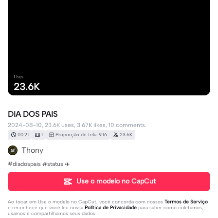
Usos
23.6K
DIA DOS PAIS
2024-08-10, 23.6K uses, 3.67K likes, 10 comments.
00:21
1
Proporção de tela: 9:16
23.6K
Thony
#diadospais #status ✈️
Use o modelo no CapCut
Ao tocar em
Use o modelo no CapCut
, você concorda com nossos
Termos de Serviço
e reconhece que você leu nossa
Política de Privacidade
para saber como coletamos,
usamos e compartilhamos seus dados.