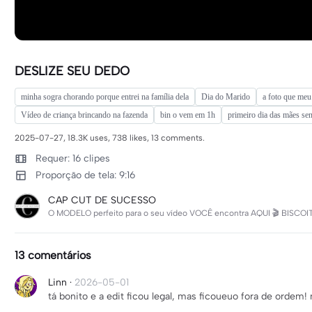
DESLIZE SEU DEDO
minha sogra chorando porque entrei na família dela
Dia do Marido
a foto que meu
Vídeo de criança brincando na fazenda
bin o vem em 1h
primeiro dia das mães s
2025-07-27, 18.3K uses, 738 likes, 13 comments.
Requer: 16 clipes
Proporção de tela: 9:16
CAP CUT DE SUCESSO
O MODELO perfeito para o seu vídeo VOCÊ encontra AQUI 🎬 BISCOITO
13 comentários
Linn
·
2026-05-01
tá bonito e a edit ficou legal, mas ficoueuo fora de ordem