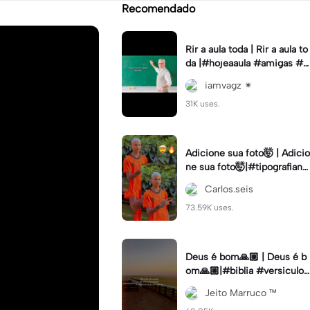
Recomendado
Rir a aula toda | Rir a aula to
da |#hojeaaula #amigas #tr
endtikitok #melhoresamiga
iamvagz ✴︎
s
31K uses.
Adicione sua foto🤯 | Adicio
ne sua foto🤯|#tipografiano
va #status #tipografia
Carlos.seis
73.59K uses.
Deus é bom🙏🏼 | Deus é b
om🙏🏼|#biblia #versiculo
#cristao #agro #tipografia
Jeito Marruco ™️
#fy #fyp