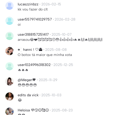
lucaszzinbzz
·
2026-02-15
kk vou fazer do clt
user5579741029757
·
2026-02-28
oi
user3188157251417
·
2025-10-07
arrasou😂❤️🥰🥰🥰🥰🥺😳👍👍👍👍🔥🔥🙌🔥🙌🙌🙌🙌
𖥻 ׁ ׅ hanni ! 🤍👻
·
2025-08-08
O botox tá maior que minha xota
user1024996318302
·
2025-12-25
🔥🔥🔥
@Megan🧡
·
2025-11-29
😳😳😳😳😳
edits da vick
·
2025-10-03
😂
Heloisa 💜😚😌🥰😊
·
2025-08-23