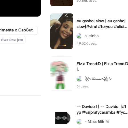
60.85K uses.
eu ganho| slow | eu ganho|
slow|#viral #foryou #alicin
rimente o CapCut
ha #cameralenta #slow
alicinha
 chata desse jeito
49.52K uses.
Fiz a Trend:D | Fiz a Trend:D
|.
꧂𝒦𝒶𝓃𝒶ℯ꧁シ
61 uses.
-- Duvido ! | -- Duvido !|#f
yp #vaiprafycaramba #fyca
pcut #viral
- 𝐌𝗶𝘀𝘀 𝗠𝗶𝗵 🌼