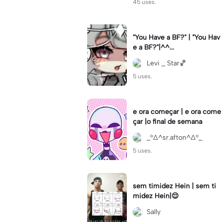
45 uses.
"You Have a BF?" | "You Hav
e a BF?"|^^...
Levi _ Star🏀
5 uses.
e ora começar | e ora come
çar |o final de semana
_°∆^sr.afton^∆°_
5 uses.
sem timidez Hein | sem ti
midez Hein|😌
Sally