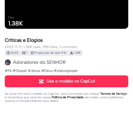
Usos
1.38K
Críticas e Elogios
2022-11-11, 1.38K uses, 398 likes, 1 comment.
00:22
1
Proporção de tela: 9:16
1.38K
Adoradores do SENHOR
#Fé #Gospel #Jesus #Deus #statusgospel
Use o modelo no CapCut
Ao tocar em
Use o modelo no CapCut
, você concorda com nossos
Termos de Serviço
e reconhece que você leu nossa
Política de Privacidade
para saber como coletamos,
usamos e compartilhamos seus dados.
1 comentário
Dão
·
2024-08-24