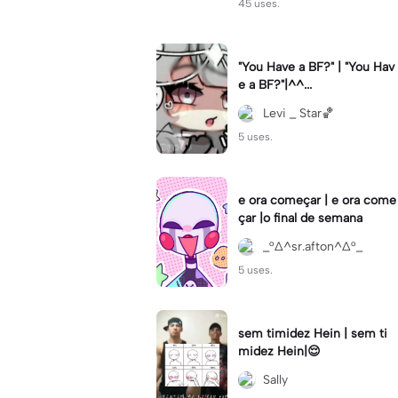
45 uses.
"You Have a BF?" | "You Hav
e a BF?"|^^...
Levi _ Star🏀
5 uses.
e ora começar | e ora come
çar |o final de semana
_°∆^sr.afton^∆°_
5 uses.
sem timidez Hein | sem ti
midez Hein|😌
Sally