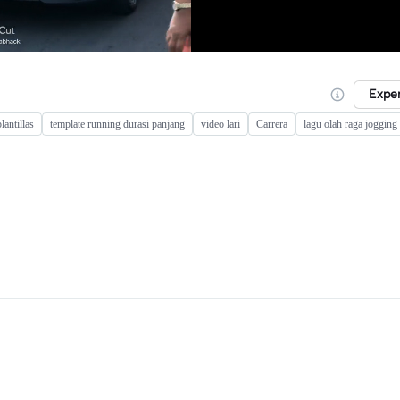
Expe
lantillas
template running durasi panjang
video lari
Carrera
lagu olah raga jogging