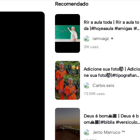
Recomendado
Rir a aula toda | Rir a aula to
da |#hojeaaula #amigas #tr
endtikitok #melhoresamiga
iamvagz ✴︎
s
31K uses.
Adicione sua foto🤯 | Adicio
ne sua foto🤯|#tipografiano
va #status #tipografia
Carlos.seis
73.59K uses.
Deus é bom🙏🏼 | Deus é b
om🙏🏼|#biblia #versiculo
#cristao #agro #tipografia
Jeito Marruco ™️
#fy #fyp