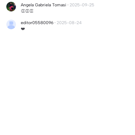
Angela Gabriela Tomasi
·
2025-09-25
👏👏👏
editor05580096
·
2025-08-24
❤️