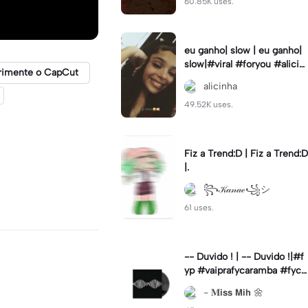
60.85K uses.
eu ganho| slow | eu ganho|
slow|#viral #foryou #alicin
rimente o CapCut
ha #cameralenta #slow
alicinha
49.52K uses.
Fiz a Trend:D | Fiz a Trend:D
|.
꧂𝒦𝒶𝓃𝒶ℯ꧁シ
61 uses.
-- Duvido ! | -- Duvido !|#f
yp #vaiprafycaramba #fyca
pcut #viral
- 𝐌𝗶𝘀𝘀 𝗠𝗶𝗵 🌼