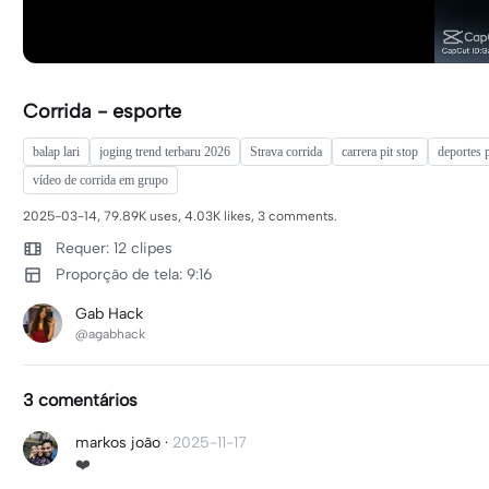
Corrida - esporte
balap lari
joging trend terbaru 2026
Strava corrida
carrera pit stop
deportes p
vídeo de corrida em grupo
2025-03-14, 79.89K uses, 4.03K likes, 3 comments.
Requer: 12 clipes
Proporção de tela: 9:16
Gab Hack
@agabhack
3 comentários
markos joão
·
2025-11-17
❤️