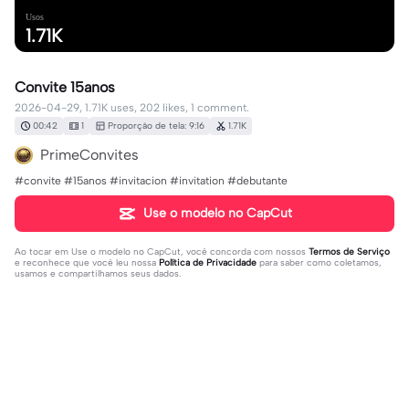
Usos
1.71K
Convite 15anos
2026-04-29, 1.71K uses, 202 likes, 1 comment.
00:42
1
Proporção de tela: 9:16
1.71K
PrimeConvites
#convite #15anos #invitacion #invitation #debutante
Use o modelo no CapCut
Ao tocar em
Use o modelo no CapCut
, você concorda com nossos
Termos de Serviço
e reconhece que você leu nossa
Política de Privacidade
para saber como coletamos,
usamos e compartilhamos seus dados.
1 comentário
editor85671494
·
2026-05-04
me encanta es muy lindo me gustaría una Haci pero en
azul celeste