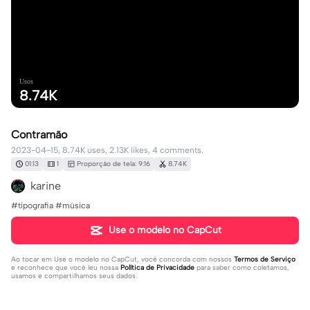
Usos
8.74K
Contramão
2023-04-15, 8.74K uses, 2.13K likes, 4 comments.
01:13
1
Proporção de tela: 9:16
8.74K
karine
#tipografia #música
Use o modelo no CapCut
Ao tocar em
Use o modelo no CapCut
, você concorda com nossos
Termos de Serviço
e reconhece que você leu nossa
Política de Privacidade
para saber como coletamos,
usamos e compartilhamos seus dados.