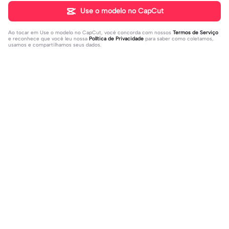
Use o modelo no CapCut
Ao tocar em
Use o modelo no CapCut
, você concorda com nossos
Termos de Serviço
e reconhece que você leu nossa
Política de Privacidade
para saber como coletamos,
usamos e compartilhamos seus dados.
Populares
108.94K
32.48K
eu sou minha pilota | eu sou minha
Hoje eu perguntei... | Hoje eu pergu
pilota|✈ #meupiloto #tipografia #v
2023-10-06
ntei...|#deus#motivação#reflexão
2023-03-24
iral
#reflexaotipografia