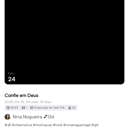
Usos
24
Confie em Deus
2025-06-19, 24 uses, 15 likes.
00:40
1
Proporção de tela: 9:16
24
Nina Nogueira 💕Gd
#🧊 #vibemotiva #motivacao #viral #ninanogueiragd #gd