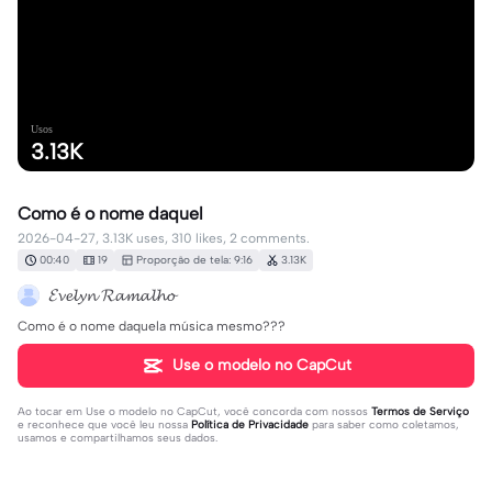
Usos
3.13K
Como é o nome daquel
2026-04-27, 3.13K uses, 310 likes, 2 comments.
00:40
19
Proporção de tela: 9:16
3.13K
𝓔𝓿𝓮𝓵𝔂𝓷 𝓡𝓪𝓶𝓪𝓵𝓱𝓸
Como é o nome daquela música mesmo???
Use o modelo no CapCut
Ao tocar em
Use o modelo no CapCut
, você concorda com nossos
Termos de Serviço
e reconhece que você leu nossa
Política de Privacidade
para saber como coletamos,
usamos e compartilhamos seus dados.