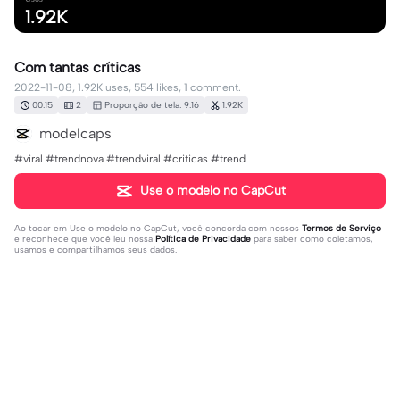
1.92K
Com tantas críticas
2022-11-08, 1.92K uses, 554 likes, 1 comment.
00:15
2
Proporção de tela: 9:16
1.92K
modelcaps
#viral #trendnova #trendviral #criticas #trend
Use o modelo no CapCut
Ao tocar em
Use o modelo no CapCut
, você concorda com nossos
Termos de Serviço
e reconhece que você leu nossa
Política de Privacidade
para saber como coletamos,
usamos e compartilhamos seus dados.
1 comentário
bia
·
2022-11-09
nome da música pfvr