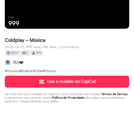
Usos
999
Coldplay – Música
2025-12-10, 999 uses, 146 likes, 2 comments.
00:37
2
999
Rô❤️
#musica#status#vibe#foryou
Use o modelo no CapCut
Ao tocar em
Use o modelo no CapCut
, você concorda com nossos
Termos de Serviço
e reconhece que você leu nossa
Política de Privacidade
para saber como coletamos,
usamos e compartilhamos seus dados.
2 comentários
Alcione Iara
·
2025-12-13