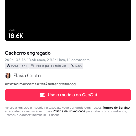
Usos
18.6K
Cachorro engraçado
2024-06-16, 18.6K uses, 2.83K likes, 14 comments.
00:13
1
Proporção de tela: 9:16
18.6K
Flávia Couto
#cachorro#meme#pet🎁#trendpet#dog
Use o modelo no CapCut
Ao tocar em
Use o modelo no CapCut
, você concorda com nossos
Termos de Serviço
e reconhece que você leu nossa
Política de Privacidade
para saber como coletamos,
usamos e compartilhamos seus dados.
14 comentários