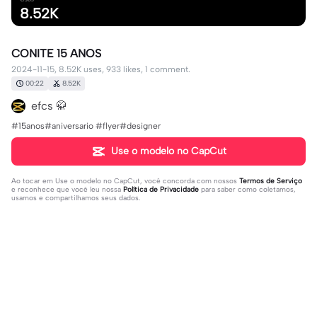
8.52K
CONITE 15 ANOS
2024-11-15, 8.52K uses, 933 likes, 1 comment.
00:22
8.52K
efcs 🥋
#15anos#aniversario #flyer#designer
Use o modelo no CapCut
Ao tocar em
Use o modelo no CapCut
, você concorda com nossos
Termos de Serviço
e reconhece que você leu nossa
Política de Privacidade
para saber como coletamos,
usamos e compartilhamos seus dados.
1 comentário
editor79803135
·
2025-01-14
❤️