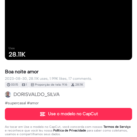
Usos
28.11K
Boa noite amor
2023-08-30, 28.11K uses, 1.99K likes, 17 comments.
00:15
1
Proporção de tela: 9:16
28.11K
DORISVALDO_SILVA
#supercasal #amor
Use o modelo no CapCut
Ao tocar em
Use o modelo no CapCut
, você concorda com nossos
Termos de Serviço
e reconhece que você leu nossa
Política de Privacidade
para saber como coletamos,
usamos e compartilhamos seus dados.