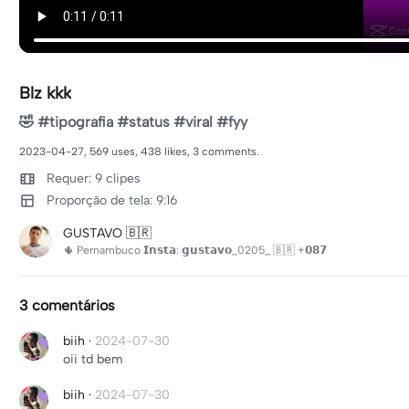
Blz kkk
🤣 #tipografia #status #viral #fyy
2023-04-27, 569 uses, 438 likes, 3 comments.
Requer: 9 clipes
Proporção de tela: 9:16
GUSTAVO 🇧🇷
🌵 Pernambuco 𝗜𝗻𝘀𝘁𝗮: 𝗴𝘂𝘀𝘁𝗮𝘃𝗼_0205_ 🇧🇷 +𝟬𝟴𝟳
3 comentários
biih
·
2024-07-30
oii td bem
biih
·
2024-07-30