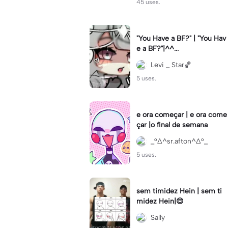
45 uses.
"You Have a BF?" | "You Hav
e a BF?"|^^...
Levi _ Star🏀
5 uses.
e ora começar | e ora come
çar |o final de semana
_°∆^sr.afton^∆°_
5 uses.
sem timidez Hein | sem ti
midez Hein|😌
Sally