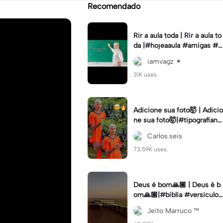
Recomendado
Rir a aula toda | Rir a aula to
da |#hojeaaula #amigas #tr
endtikitok #melhoresamiga
iamvagz ✴︎
s
31K uses.
Adicione sua foto🤯 | Adicio
ne sua foto🤯|#tipografiano
va #status #tipografia
Carlos.seis
73.59K uses.
Deus é bom🙏🏼 | Deus é b
om🙏🏼|#biblia #versiculo
#cristao #agro #tipografia
Jeito Marruco ™️
#fy #fyp