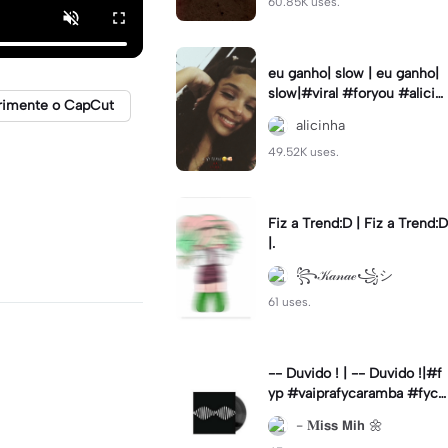
60.85K uses.
eu ganho| slow | eu ganho|
slow|#viral #foryou #alicin
rimente o CapCut
ha #cameralenta #slow
alicinha
49.52K uses.
Fiz a Trend:D | Fiz a Trend:D
|.
꧂𝒦𝒶𝓃𝒶ℯ꧁シ
61 uses.
-- Duvido ! | -- Duvido !|#f
yp #vaiprafycaramba #fyca
pcut #viral
- 𝐌𝗶𝘀𝘀 𝗠𝗶𝗵 🌼