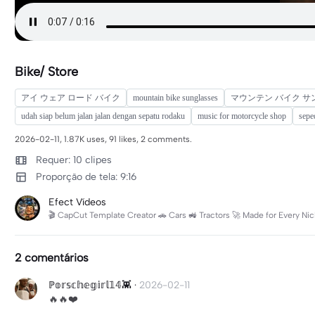
Bike/ Store
アイ ウェア ロード バイク
mountain bike sunglasses
マウンテン バイク サ
udah siap belum jalan jalan dengan sepatu rodaku
music for motorcycle shop
sepe
2026-02-11, 1.87K uses, 91 likes, 2 comments.
Requer: 10 clipes
Proporção de tela: 9:16
Efect Vídeos
🎬 CapCut Template Creator 🚗 Cars 🚜 Tractors 🚀 Made for Every Ni
2 comentários
ℙ𝕠𝕣𝕤𝕔𝕙𝕖𝕘𝕚𝕣𝕝𝟙𝟜👾
·
2026-02-11
🔥🔥❤️