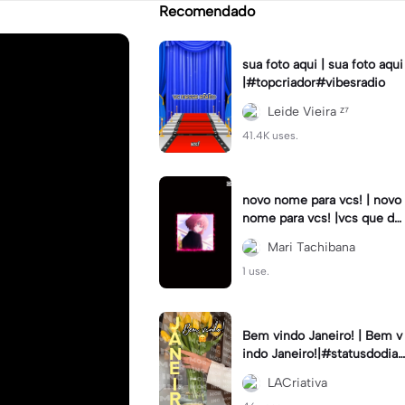
Recomendado
sua foto aqui | sua foto aqui
|#topcriador#vibesradio
Leide Vieira ᶻ⁷
41.4K uses.
novo nome para vcs! | novo
nome para vcs! |vcs que de
cidem! :3 #tokyo_revenger
Mari Tachibana
s #hinatatachibana
1 use.
Bem vindo Janeiro! | Bem v
indo Janeiro!|#statusdodia
#bemvindojaneiro #rumoa
LACriativa
otop #bemvindo2024