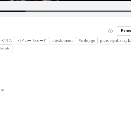
Expe
ングラス
バイカー シェード
bike showroom
Vendo jogo
gowes sepeda story k
da ontel
che