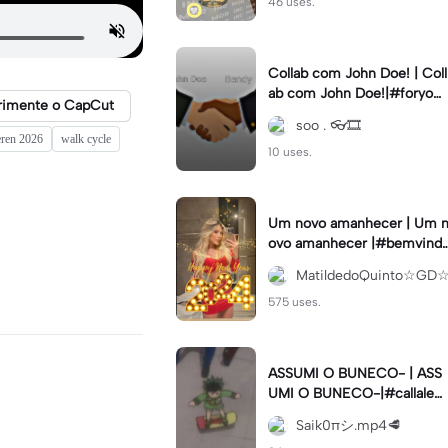
46 uses.
Collab com John Doe! | Coll
ab com John Doe!|#foryou
rimente o CapCut
#trend #viral #xyzbca #sm
soo . 👓🎞️
tbendy
eren 2026
walk cycle
10 uses.
Um novo amanhecer | Um n
ovo amanhecer |#bemvind
2024#fimdeano
MatildedoQuinto☆GD
575 uses.
ASSUMI O BUNECO- | ASS
UMI O BUNECO-|#callaleat
ória#meme#modelo#viral
Saik0πシ︎.mp4🥩
#fypcapcut🔥🔥🔥