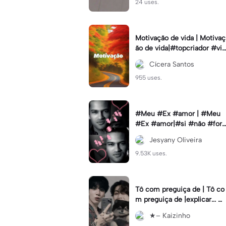
24 uses.
Motivação de vida | Motivaç
ão de vida|#topcriador #vib
esmotiva
Cícera Santos
955 uses.
#Meu #Ex #amor | #Meu
#Ex #amor|#si #não #for
#pedir #muito
Jesyany Oliveira
9.53K uses.
Tô com preguiça de | Tô co
m preguiça de |explicar... #
Cabelorosa
★– Kaizinho