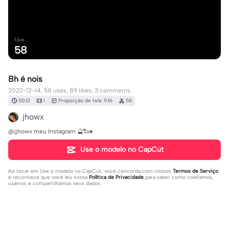
Usos
58
Bh é nois
2022-12-14, 58 uses, 89 likes, 3 comments.
00:12
1
Proporção de tela: 9:16
58
jhowx
@jjhowx meu Instagram 🔮🐑♠️
Use o modelo no CapCut
Ao tocar em
Use o modelo no CapCut
, você concorda com nossos
Termos de Serviço
e reconhece que você leu nossa
Política de Privacidade
para saber como coletamos,
usamos e compartilhamos seus dados.
3 comentários