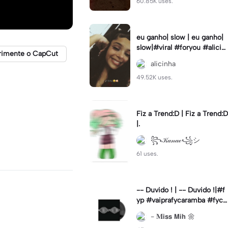
60.85K uses.
eu ganho| slow | eu ganho|
slow|#viral #foryou #alicin
rimente o CapCut
ha #cameralenta #slow
alicinha
49.52K uses.
Fiz a Trend:D | Fiz a Trend:D
|.
꧂𝒦𝒶𝓃𝒶ℯ꧁シ
61 uses.
-- Duvido ! | -- Duvido !|#f
yp #vaiprafycaramba #fyca
pcut #viral
- 𝐌𝗶𝘀𝘀 𝗠𝗶𝗵 🌼