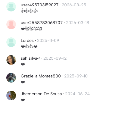
user495703159027
·
2026-03-25
👍👍👍👍
user2558783068707
·
2026-03-18
❤️🥰🥰🥰🥰
Lordes
·
2025-11-09
❤️👍👍❤️
sah silvaᶻ⁷
·
2025-09-12
❤️
Graziella Moraes800
·
2025-09-10
❤️
Jhemerson De Sousa
·
2024-06-24
❤️