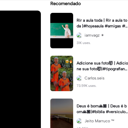
Recomendado
Rir a aula toda | Rir a aula to
da |#hojeaaula #amigas #tr
endtikitok #melhoresamiga
iamvagz ✴︎
s
31K uses.
Adicione sua foto🤯 | Adicio
ne sua foto🤯|#tipografiano
va #status #tipografia
Carlos.seis
73.59K uses.
Deus é bom🙏🏼 | Deus é b
om🙏🏼|#biblia #versiculo
#cristao #agro #tipografia
Jeito Marruco ™️
#fy #fyp