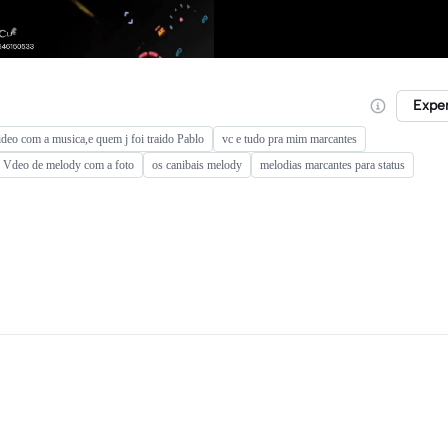
Expe
ideo com a musica,e quem j foi traido Pablo
vc e tudo pra mim marcantes
Vdeo de melody com a foto
os canibais melody
melodias marcantes para status