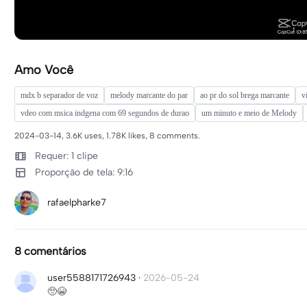
Amo Você
mdx b separador de voz
melody marcante do par
ao pr do sol brega marcante
v
vdeo com msica indgena com 69 segundos de durao
um minuto e meio de Melody
2024-03-14, 3.6K uses, 1.78K likes, 8 comments.
Requer: 1 clipe
Proporção de tela: 9:16
rafaelpharke7
8 comentários
user5588171726943
·
2026-05-24
🥺😭