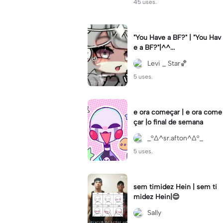
45 uses.
"You Have a BF?" | "You Hav
e a BF?"|^^...
Levi _ Star🏀
5 uses.
e ora começar | e ora come
çar |o final de semana
_°∆^sr.afton^∆°_
5 uses.
sem timidez Hein | sem ti
midez Hein|😌
Sally