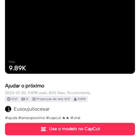
Usos
9.89K
Ajudar o próximo
2023-12-30, 9.89K uses, 800 likes, 15 comments.
01:21
21
Proporção de tela: 16:9
9.89K
Eusoujuliocesar
#ajuda #ameoproximo #capcut 🔥🔥 #viral
Use o modelo no CapCut