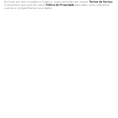
Ao tocar em
Use o modelo no CapCut
, você concorda com nossos
Termos de Serviço
e reconhece que você leu nossa
Política de Privacidade
para saber como coletamos,
usamos e compartilhamos seus dados.
15 comentários
user7061382415961
·
2026-05-15
todos os dias pode ter certeza que vai voltar em dobro
para você meu amigo não para continuo
editor19378585
·
2025-09-28
TI AMO JESUS AMÉM 😇😇😇😇😇😇😇😇😇😇😇😇😇😇
😇😇😇😇JESUS E BOM AMÉM 🙏🙏🙏🙏🙏🙏🙏🙏🙏🥰😘
🤩💝💝
Populares