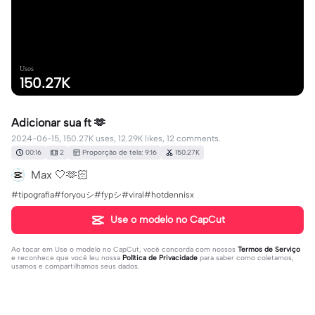
Usos
150.27K
Adicionar sua ft 🫶
2024-06-15, 150.27K uses, 12.29K likes, 12 comments.
00:16
2
Proporção de tela: 9:16
150.27K
Max 🤍🫶🏻
#tipografia#foryouシ#fуpシ#viral#hotdennisx
Use o modelo no CapCut
Ao tocar em
Use o modelo no CapCut
, você concorda com nossos
Termos de Serviço
e reconhece que você leu nossa
Política de Privacidade
para saber como coletamos,
usamos e compartilhamos seus dados.
12 comentários