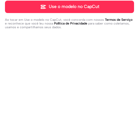
Use o modelo no CapCut
Ao tocar em
Use o modelo no CapCut
, você concorda com nossos
Termos de Serviço
e reconhece que você leu nossa
Política de Privacidade
para saber como coletamos,
usamos e compartilhamos seus dados.
Populares
31K
73.59K
Rir a aula toda | Rir a aula toda |#hoj
Adicione sua foto🤯 | Adicione sua f
eaaula #amigas #trendtikitok #mel
2023-08-09
oto🤯|#tipografianova #status #tip
2023-06-29
horesamigas
ografia