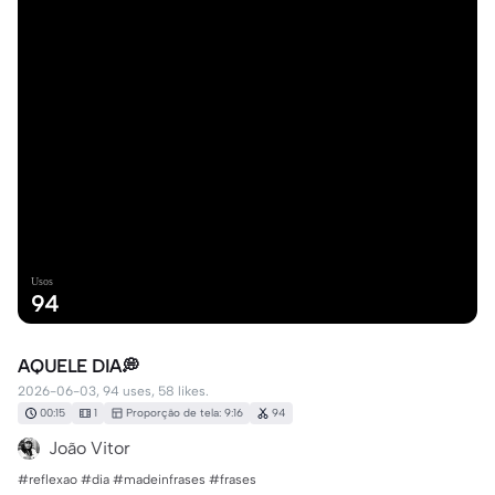
Usos
94
AQUELE DIA💭
2026-06-03, 94 uses, 58 likes.
00:15
1
Proporção de tela: 9:16
94
João Vitor
#reflexao #dia #madeinfrases #frases