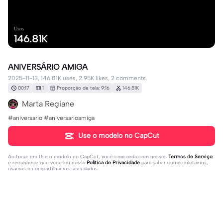
Usos
146.81K
ANIVERSÁRIO AMIGA
2025-11-13, 146.81K uses, 2.95K likes, 2 comments.
00:17
1
Proporção de tela: 9:16
146.81K
Marta Regiane
#aniversario #aniversarioamiga
Use o modelo no CapCut
Ao tocar em
Use o modelo no CapCut
, você concorda com nossos
Termos de Serviço
e reconhece que você leu nossa
Política de Privacidade
para saber como coletamos,
usamos e compartilhamos seus dados.
2 comentários
user5969874038187
·
2025-11-19