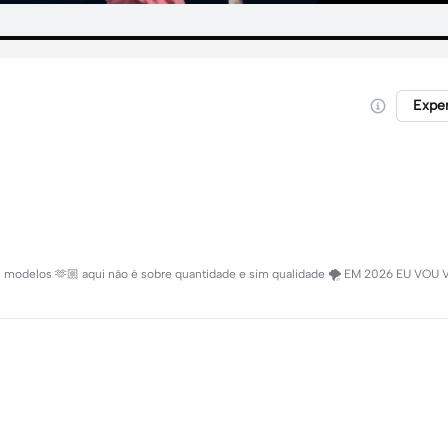
Expe
 modelos 🫶🏼 aqui não é sobre quantidade e sim qualidade 🌪 EM 2026 EU VO