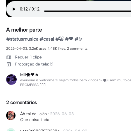
A melhor parte
#statusmusica #casal #🐷 #💖 #✨
2026-04-03, 3.26K uses, 1.48K likes, 2 comments.
Requer: 1 clipe
Proporção de tela: 1:1
MII🌪🖤🔥
everyone is welcome ✨ sejam todos bem vindos 🤍🌪 usem muito os
PROMESSA ❤️‍🔥✨
2 comentários
Áh tal da Laläh
·
2026-06-03
Que coisa linda