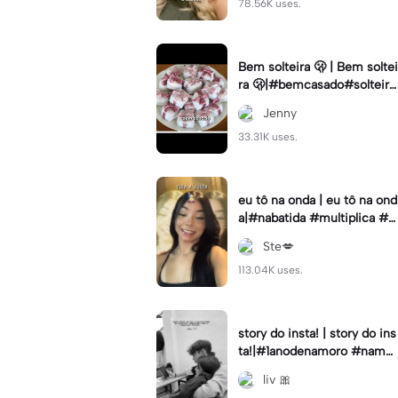
78.56K uses.
Bem solteira 🫢 | Bem soltei
ra 🫢|#bemcasado#solteira
#trendtiktok#i5#viral
Jenny
33.31K uses.
eu tô na onda | eu tô na ond
a|#nabatida #multiplica #e
feitos #efeitoscapcut #vira
Ste💋
lcut
113.04K uses.
story do insta! | story do ins
ta!|#1anodenamoro #namor
o #storynamorados
liv 🎀