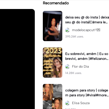
Recomendado
deixa seu @ do insta | deixa
seu @ do insta|Câmera lent
a #fyp #viral #trend #fyp
modelocapcutᶻ⁷💌
ツ⁠
395.26K uses.
Eu sobrevivi, amém | Eu so
brevivi, amém |#felizanono
#feliz2023
Flor do Dia
14.28K uses.
colagem para story | colage
m para story |#viral#moren
a#instastory#colagemdefo
Elisa Souza
tos#insta