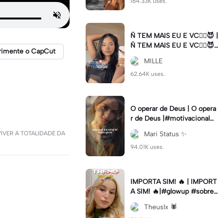
164.33K uses.
Ñ TEM MAIS EU E VC😮‍💨😈 |
Ñ TEM MAIS EU E VC😮‍💨😈|
rimente o CapCut
#naotemmaiseuevc #letras
MILLE
dinamica #slow
62.64K uses.
O operar de Deus | O opera
r de Deus |#motivacional#
deus#cristao#fe#viral
U VIVER A TOTALIDADE DA
Mari Status ✨️
94.01K uses.
IMPORTA SIM! 🔥 | IMPORT
A SIM! 🔥|#glowup #sobre
mim #viralcut #importasi
Theuslx 🕷️
m ✨