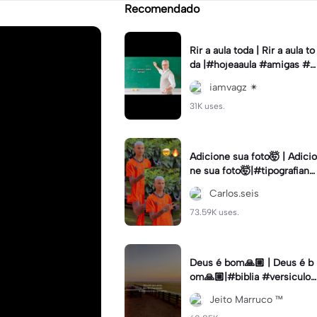
Recomendado
Rir a aula toda | Rir a aula to
da |#hojeaaula #amigas #tr
endtikitok #melhoresamiga
iamvagz ✴︎
s
31K uses.
Adicione sua foto🤯 | Adicio
ne sua foto🤯|#tipografiano
va #status #tipografia
Carlos.seis
73.59K uses.
Deus é bom🙏🏼 | Deus é b
om🙏🏼|#biblia #versiculo
#cristao #agro #tipografia
Jeito Marruco ™️
#fy #fyp