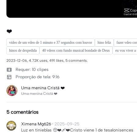
❤️
video de um vdeo de 1 minuto e 37 segundos com louvor
hino feliz
fazer vdeo co
hinos de despedida
40 vdeos com fundo musical bondade de Deus
eu vou viver a
2023-12-06, 4.72K uses, 491 likes, 5 comments.
Requer: 10 clipes
Proporção de tela: 9:16
Uma menina Cristã ❤️
Uma menina Cristã ❤️
5 comentários
Ximena Mg626
·
2025-09-25
Luz en tinieblas 🥺❤️‍🩹❤️Cristo viene 1 de tesalonisences