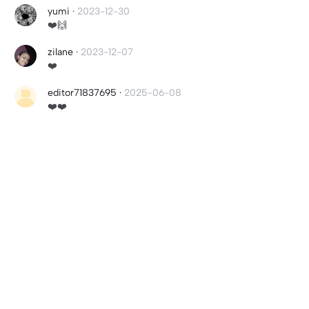
yumi
·
2023-12-30
❤️🙌
zilane
·
2023-12-07
❤️
editor71837695
·
2025-06-08
❤️❤️