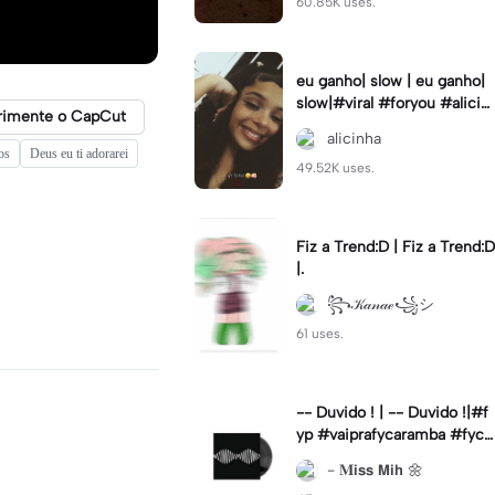
60.85K uses.
eu ganho| slow | eu ganho|
slow|#viral #foryou #alicin
rimente o CapCut
ha #cameralenta #slow
alicinha
os
Deus eu ti adorarei
49.52K uses.
Fiz a Trend:D | Fiz a Trend:D
|.
꧂𝒦𝒶𝓃𝒶ℯ꧁シ
61 uses.
-- Duvido ! | -- Duvido !|#f
yp #vaiprafycaramba #fyca
pcut #viral
- 𝐌𝗶𝘀𝘀 𝗠𝗶𝗵 🌼