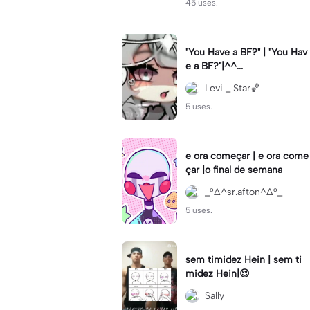
45 uses.
"You Have a BF?" | "You Hav
e a BF?"|^^...
Levi _ Star🏀
5 uses.
e ora começar | e ora come
çar |o final de semana
_°∆^sr.afton^∆°_
5 uses.
sem timidez Hein | sem ti
midez Hein|😌
Sally