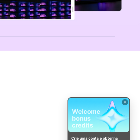
Welcome
bonus
credits
Crie uma conta e obtenha