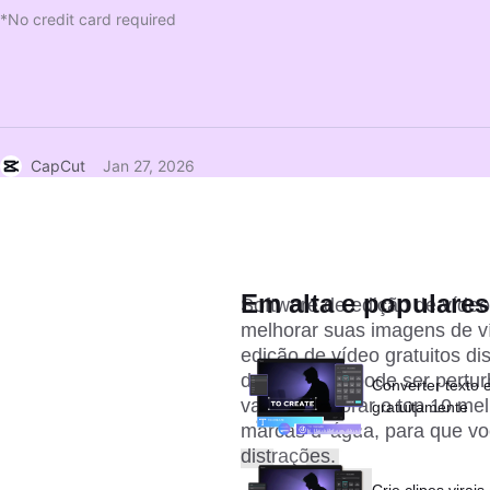
*No credit card required
CapCut
Jan 27, 2026
Em alta e populares
Software de edição de vídeo
melhorar suas imagens de v
edição de vídeo gratuitos d
d 'água, que pode ser pertur
Converter texto 
vamos explorar o top 10 mel
gratuitamente
marcas d' água, para que vo
distrações.