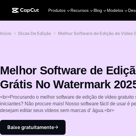
Produtos
Recursos
Blog
Modelos
Des
Início
Dicas De Edição
Melhor Software de Edição de Vídeo 
Melhor Software de Ediçã
Grátis No Watermark 202
<br>Procurando o melhor software de edição de vídeo gratuito
iniciantes? Não procure mais! Nosso software fácil de usar é pe
desejam editar seus vídeos sem marcas d' água.<br>
Baixe gratuitamente