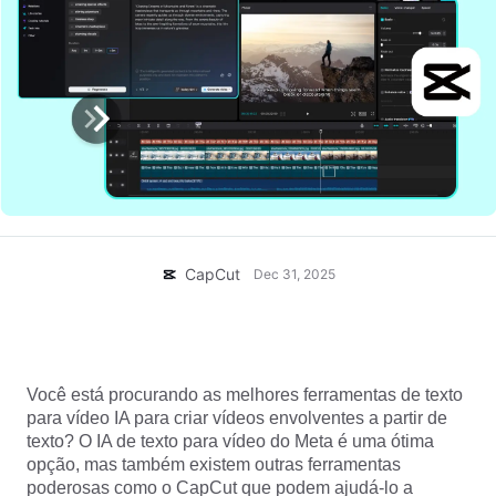
Modelos para negócios
Ajuda
Marketing
Centro de confiança
Texto e Áudio
Estilo de vida e vlogs
Modelos para setores
Central de ajuda
Legendas automáticas
Design personalizado
Modelos de retrospectiva
Modelos de legenda
Mais
Central de notícias
Reconhecimento de fala
Sobre os Termos de Serviço do CapCut
Texto em fala
Recursos
Dreamina Seedance 2.0 Launch
CapCut
Dec 31, 2025
Guias práticos
Vozes personalizadas
Tendências do mercado
Aprimorar voz
Meta de texto para vídeo IA: 5 alternativas que
valem a pena considerar
Principais escolhas
Redução de ruído
Você está procurando as melhores ferramentas de texto
para vídeo IA para criar vídeos envolventes a partir de
Abrir o CapCut
Tendências e dicas de modelos
texto? O IA de texto para vídeo do Meta é uma ótima
opção, mas também existem outras ferramentas
Imagem
Mais
poderosas como o CapCut que podem ajudá-lo a