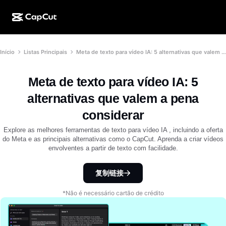
Criação de IA
Recursos
Sobre
Início
Listas Principais
Meta de texto para vídeo IA: 5 alternativas que valem a pena considerar
CapCut para desktop
Modelos para mídias sociais
Design de IA
Ferramentas de IA
Comunidade
CapCut online
Modelos de datas especiais
Meta de texto para vídeo IA: 5
Estúdio de vídeo
Editor e gerador de vídeos
CapCut Pad
alternativas que valem a pena
Mais
Iniciativas
Gerador de vídeo de IA
Editor e gerador de imagens
considerar
CapCut para celular
Afiliados
Explore as melhores ferramentas de texto para vídeo IA , incluindo a oferta
Gerador de imagem de IA
Gerador e editor de voz
Dreamina AI
do Meta e as principais alternativas como o CapCut. Aprenda a criar vídeos
Modelos de calendário
Programa de pioneiros
envolventes a partir de texto com facilidade.
Aprimorador de imagens de IA
Mais
Pippit AI
Modelos de aniversário
Programa de parceiros criativos
复制链接
Dreamina Seedance 2.5
Campus criativo CapCut
*Não é necessário cartão de crédito
Casos de uso
Nano Banana Pro
Modelos de efeitos
Mídias sociais
Gemini Omni