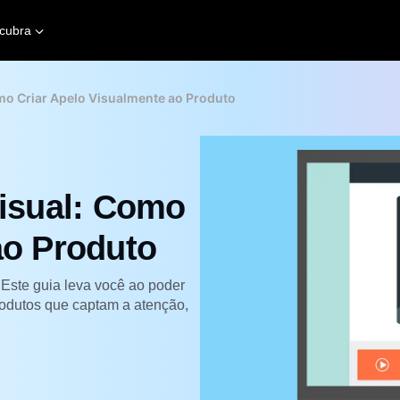
cubra
omo Criar Apelo Visualmente ao Produto
Visual: Como
ao Produto
 Este guia leva você ao poder
rodutos que captam a atenção,