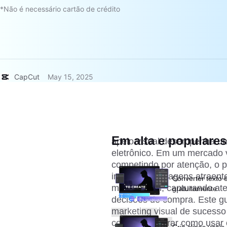
*Não é necessário cartão de crédito
CapCut
May 15, 2025
Em alta e populares
apelo visual desempenha um
eletrônico. Em um mercado 
competindo por atenção, o p
impacto de imagens atraentes
Converter texto 
monumental, capturando at
gratuitamente
decisões de compra. Este gui
marketing visual de sucess
cor
para mostrar como usar 