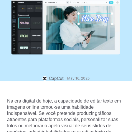
Modelos para negócios
Ajuda
Marketing
Centro de confiança
Texto e Áudio
Estilo de vida e vlogs
Modelos para setores
Central de ajuda
Legendas automáticas
Design personalizado
Modelos de retrospectiva
Modelos de legenda
Mais
Central de notícias
Reconhecimento de fala
Sobre os Termos de Serviço do CapCut
Texto em fala
Recursos
Dreamina Seedance 2.0 Launch
Guias práticos
Vozes personalizadas
CapCut
May 16, 2025
Tendências do mercado
Aprimorar voz
Na era digital de hoje, a capacidade de editar texto em 
Principais escolhas
Redução de ruído
imagens online tornou-se uma habilidade 
Abrir o CapCut
indispensável. Se você pretende produzir gráficos 
Tendências e dicas de modelos
atraentes para plataformas sociais, personalizar suas 
Imagem
fotos ou melhorar o apelo visual de seus slides de 
Mais
negócios, adquirir habilidades para editar texto de 