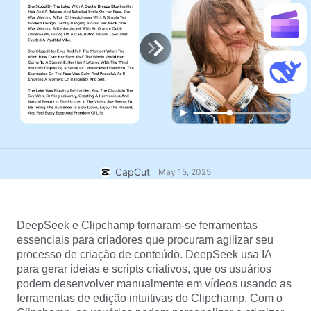
Modelos para negócios
Ajuda
Marketing
Centro de confiança
Texto e Áudio
Estilo de vida e vlogs
Modelos para setores
Central de ajuda
Legendas automáticas
Design personalizado
Modelos de retrospectiva
Modelos de legenda
Mais
Central de notícias
Reconhecimento de fala
Sobre os Termos de Serviço do CapCut
Texto em fala
Recursos
Dreamina Seedance 2.0 Launch
CapCut
May 15, 2025
Guias práticos
Vozes personalizadas
Tendências do mercado
Aprimorar voz
DeepSeek e Clipchamp tornaram-se ferramentas 
essenciais para criadores que procuram agilizar seu 
Principais escolhas
Redução de ruído
processo de criação de conteúdo. DeepSeek usa IA 
Abrir o CapCut
para gerar ideias e scripts criativos, que os usuários 
Tendências e dicas de modelos
podem desenvolver manualmente em vídeos usando as 
Imagem
ferramentas de edição intuitivas do Clipchamp. Com o 
Mais