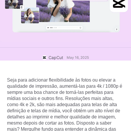
Modelos para negócios
Ajuda
Marketing
Centro de confiança
Texto e Áudio
Estilo de vida e vlogs
Modelos para setores
Central de ajuda
Legendas automáticas
Design personalizado
Modelos de retrospectiva
Modelos de legenda
Mais
Central de notícias
Reconhecimento de fala
Sobre os Termos de Serviço do CapCut
CapCut
May 16, 2025
Texto em fala
Recursos
Dreamina Seedance 2.0 Launch
Guias práticos
Vozes personalizadas
Seja para adicionar flexibilidade às fotos ou elevar a 
qualidade de impressão, aumentá-las para 4k / 1080p é 
Tendências do mercado
Aprimorar voz
sempre uma boa chance de torná-las perfeitas para 
mídias sociais e outros fins. Resoluções mais altas, 
Principais escolhas
Redução de ruído
como 4k e 2k, são mais adequadas para telas de alta 
definição e telas de mídia, você obtém um alto nível de 
Abrir o CapCut
Tendências e dicas de modelos
detalhes ao imprimir e melhor qualidade de imagem, 
mesmo depois de cortar as fotos. Disposto a saber 
Imagem
Mais
mais? Mergulhe fundo para entender a dinâmica das 