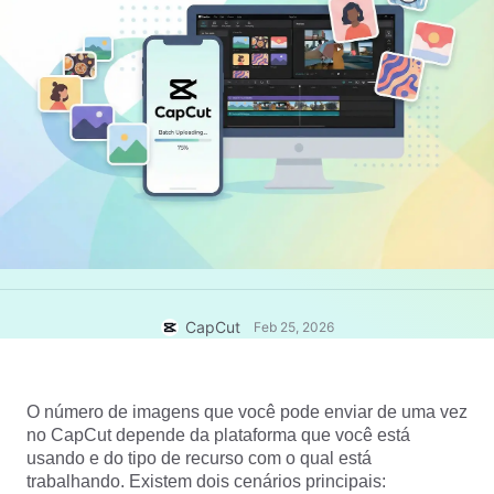
Modelos para negócios
Ajuda
Marketing
Centro de confiança
Texto e Áudio
Estilo de vida e vlogs
Modelos para setores
Central de ajuda
Legendas automáticas
Design personalizado
Modelos de retrospectiva
Modelos de legenda
Mais
Central de notícias
Reconhecimento de fala
Sobre os Termos de Serviço do CapCut
Texto em fala
Recursos
Dreamina Seedance 2.0 Launch
Guias práticos
Vozes personalizadas
CapCut
Feb 25, 2026
Tendências do mercado
Aprimorar voz
Principais escolhas
Redução de ruído
O número de imagens que você pode enviar de uma vez 
Abrir o CapCut
Tendências e dicas de modelos
no CapCut depende da plataforma que você está 
usando e do tipo de recurso com o qual está 
Imagem
Mais
trabalhando. Existem dois cenários principais: