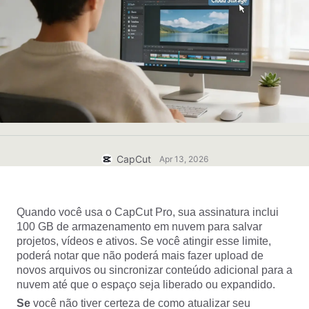
Modelos para negócios
Ajuda
Marketing
Centro de confiança
Texto e Áudio
Estilo de vida e vlogs
Modelos para setores
Central de ajuda
Legendas automáticas
Design personalizado
Modelos de retrospectiva
Modelos de legenda
Mais
Central de notícias
Reconhecimento de fala
Sobre os Termos de Serviço do CapCut
Texto em fala
Recursos
CapCut
Apr 13, 2026
Dreamina Seedance 2.0 Launch
Guias práticos
Vozes personalizadas
Tendências do mercado
Aprimorar voz
Quando você usa o CapCut Pro, sua assinatura inclui 
100 GB de armazenamento em nuvem para salvar 
Principais escolhas
Redução de ruído
projetos, vídeos e ativos. Se você atingir esse limite, 
poderá notar que não poderá mais fazer upload de 
Abrir o CapCut
Tendências e dicas de modelos
novos arquivos ou sincronizar conteúdo adicional para a 
nuvem até que o espaço seja liberado ou expandido.
Imagem
Mais
Se 
você não tiver certeza de como atualizar seu 