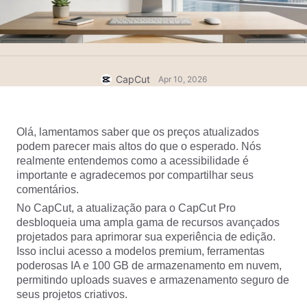
Modelos para negócios
Ajuda
Marketing
Centro de confiança
Texto e Áudio
Estilo de vida e vlogs
Modelos para setores
Central de ajuda
Legendas automáticas
Design personalizado
CapCut
Apr 10, 2026
Modelos de retrospectiva
Modelos de legenda
Mais
Central de notícias
Reconhecimento de fala
Olá, lamentamos saber que os preços atualizados 
Sobre os Termos de Serviço do CapCut
podem parecer mais altos do que o esperado. Nós 
Texto em fala
Recursos
realmente entendemos como a acessibilidade é 
Dreamina Seedance 2.0 Launch
importante e agradecemos por compartilhar seus 
Guias práticos
Vozes personalizadas
comentários.
No CapCut, a atualização para o CapCut Pro 
Tendências do mercado
Aprimorar voz
desbloqueia uma ampla gama de recursos avançados 
projetados para aprimorar sua experiência de edição. 
Principais escolhas
Redução de ruído
Isso inclui acesso a modelos premium, ferramentas 
Abrir o CapCut
poderosas IA e 100 GB de armazenamento em nuvem, 
Tendências e dicas de modelos
permitindo uploads suaves e armazenamento seguro de 
Imagem
seus projetos criativos.
Mais