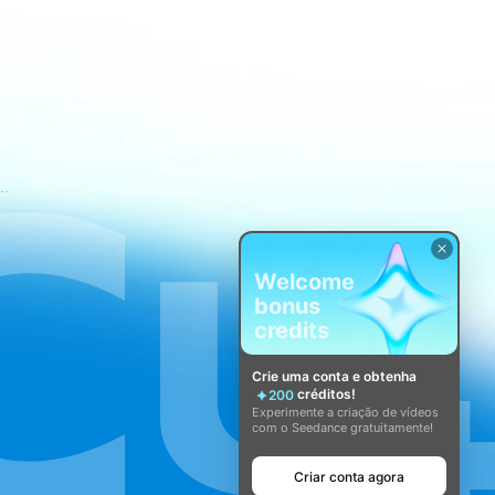
mos de Serviço do CapCut
Welcome
bonus
credits
Crie uma conta e obtenha
créditos!
200
Experimente a criação de vídeos
com o Seedance gratuitamente!
Criar conta agora