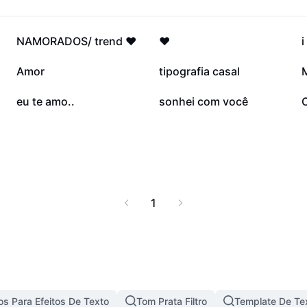
ransforme o dia a dia
217,2 mil
212,3 mil
NAMORADOS/ trend ❤️
❤️
i
160,8 mil
86 mil
Amor
tipografia casal
21,8 mil
8,7 mil
eu te amo..
sonhei com você
1
s Para Efeitos De Texto
Tom Prata Filtro
Template De Te