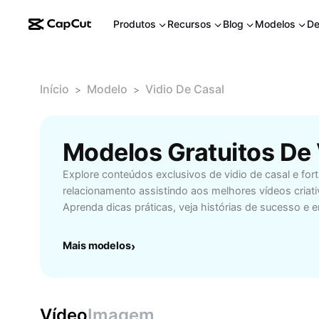
Produtos
Recursos
Blog
Modelos
De
Início
Modelo
Vidio De Casal
>
>
Modelos Gratuitos De
Explore conteúdos exclusivos de vidio de casal e for
relacionamento assistindo aos melhores vídeos criati
Aprenda dicas práticas, veja histórias de sucesso e e
tornar os momentos a dois mais especiais. Seja para r
novas dinâmicas ou melhorar a comunicação, nosso 
Mais modelos
›
seleção pensada para todas as fases do namoro e ca
casais que buscam entretenimento de qualidade, idei
parceiro ou simplesmente valorizar o tempo juntos. A
compartilhar experiências, criar memórias e fortalec
Vídeo
Imagem