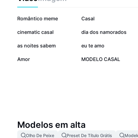
com vídeos que fazem a diferença. Comece agora e t
do seu relacionamento!
9 mi
310,4 mil
Romântico meme
Casal
207,3 mil
164,5 mil
cinematic casal
dia dos namorados
59,4 mil
39,2 mil
as noites sabem
eu te amo
1,4 mil
109
Amor
MODELO CASAL
Modelos em alta
Olho De Peixe
Preset De Título Grátis
Modelo