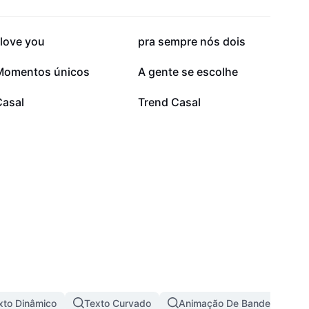
208,5 mil
207,9 mil
 love you
pra sempre nós dois
74,8 mil
63,2 mil
Momentos únicos
A gente se escolhe
3,9 mil
3,6 mil
Casal
Trend Casal
xto Dinâmico
Texto Curvado
Animação De Bandeira