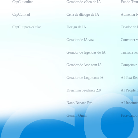
CapCut online
Gerador de vídeo de IA
Fundo Tran
CapCut Pad
Cena de diálogo de IA
Aumentar R
CapCut para celular
Design de IA
Criador de
Gerador de IA voz
Converter 
Gerador de legendas de IA
Transcrever
Gerador de Arte com IA
Comprimir 
Gerador de Logo com IA
AI Text Re
Dreamina Seedance 2.0
AI People 
Nano Banana Pro
AI Inpainti
Gemini Omni
Face Cutou