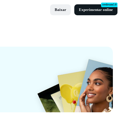
seedream5.0
Baixar
Experimentar online