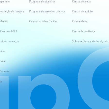
sparente
Programa de pioneiros
Central de ajuda
esolução de Imagem
Programa de parceiros criativos
Central de notícias
 Memes
Campus criativo CapCut
Comunidade
vídeo para MP4
Centro de confiança
 vídeo para texto
Sobre os Ter
vídeo
mover
Remover
ng
t