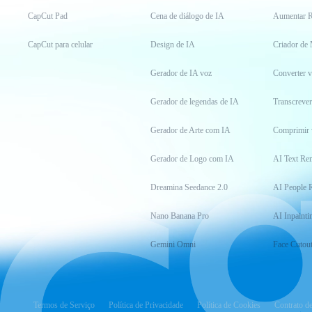
CapCut Pad
Cena de diálogo de IA
Aumentar R
CapCut para celular
Design de IA
Criador de
Gerador de IA voz
Converter 
Gerador de legendas de IA
Transcrever
Gerador de Arte com IA
Comprimir 
Gerador de Logo com IA
AI Text Re
Dreamina Seedance 2.0
AI People 
Nano Banana Pro
AI Inpainti
Gemini Omni
Face Cutou
Termos de Serviço
Política de Privacidade
Política de Cookies
Contrato d