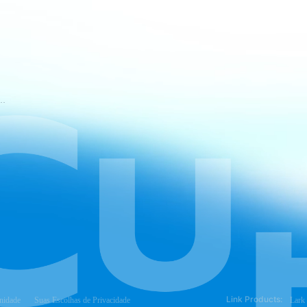
mos de Serviço do CapCut
Link Products:
nidade
Suas Escolhas de Privacidade
Lark