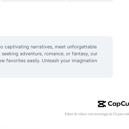
to captivating narratives, meet unforgettable 
e seeking adventure, romance, or fantasy, our 
w favorites easily. Unleash your imagination 
Editor de vídeos com tecnologia de IA para tod