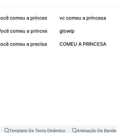
14,4 mil
7,1 mil
você comeu a princes
vc comeu a princesa
1,7 mil
1,5 mil
Você comeu a princes
glowlp
691
418
você comeu a precisa
COMEU A PRINCESA
Template De Texto Dinâmico
Animação De Bandeira