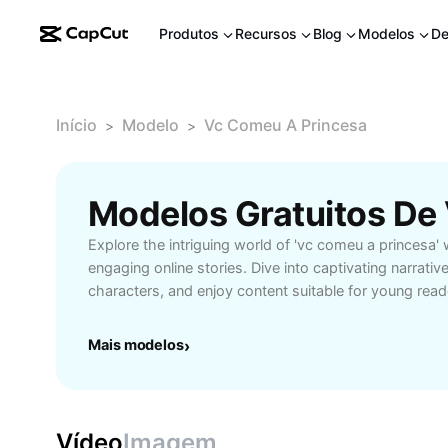
Produtos
Recursos
Blog
Modelos
De
Início
Modelo
Vc Comeu A Princesa
>
>
Explore the intriguing world of 'vc comeu a princesa' w
engaging online stories. Dive into captivating narrati
characters, and enjoy content suitable for young read
storytelling. Perfect for those seeking adventure, rom
platform ensures a safe and enjoyable reading experien
Mais modelos
›
journey today and discover new favorites easily. Unl
and let 'vc comeu a princesa' transport you to magica
Vídeo
Imagem