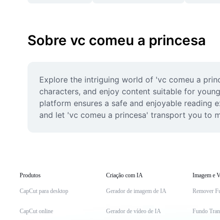
Sobre vc comeu a princesa
Explore the intriguing world of 'vc comeu a princ
characters, and enjoy content suitable for young 
platform ensures a safe and enjoyable reading ex
and let 'vc comeu a princesa' transport you to 
Produtos
Criação com IA
Imagem e V
CapCut para desktop
Gerador de imagem de IA
Remover F
CapCut online
Gerador de vídeo de IA
Fundo Tran