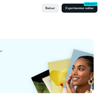
seedream5.0
Baixar
Experimentar online