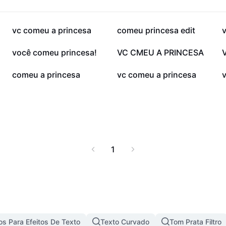
191,7 mil
25,4 mil
vc comeu a princesa
comeu princesa edit
2,1 mil
1,8 mil
você comeu princesa!
VC CMEU A PRINCESA
800
740
comeu a princesa
vc comeu a princesa
1
s Para Efeitos De Texto
Texto Curvado
Tom Prata Filtro