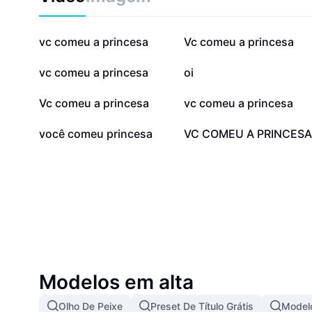
403,7 mil
398,2 mil
vc comeu a princesa
Vc comeu a princesa
5,6 mil
4 mil
vc comeu a princesa
oi
1,4 mil
1,1 mil
Vc comeu a princesa
vc comeu a princesa
321
282
você comeu princesa
VC COMEU A PRINCESA
Modelos em alta
Olho De Peixe
Preset De Título Grátis
Modelo