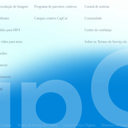
esolução de Imagem
Programa de parceiros criativos
Central de notícias
 Memes
Campus criativo CapCut
Comunidade
vídeo para MP4
Centro de confiança
 vídeo para texto
Sobre os Ter
vídeo
mover
Remover
ng
t
e Licença
Termos de Serviço do Criador
Lei de Serviços Digitais
Diretrizes da Comu