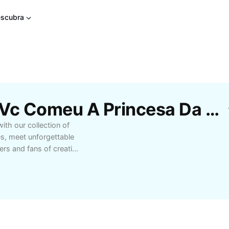
scubra
Modelos Gratuitos De Vc Comeu A Princesa Da CapCut
ith our collection of
ves, meet unforgettable
ers and fans of creative
ance, or fantasy, our
ce. Start your literary
eash your imagination
l worlds.