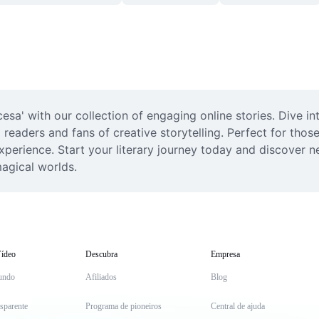
esa' with our collection of engaging online stories. Dive in
readers and fans of creative storytelling. Perfect for thos
perience. Start your literary journey today and discover ne
magical worlds.
ídeo
Descubra
Empresa
undo
Afiliados
Blog
sparente
Programa de pioneiros
Central de ajuda