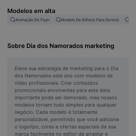
Remover plano de fundo de imagem
Modelos em alta
Mesclar imagens
Animação De Flyer
Modelo De Bilhete Para Sorteio
Te
Melhorar Imagem
Redimensionar Imagem
Sobre Dia dos Namorados marketing
Editar Imagem Online
Criador de Memes
Eleve sua estratégia de marketing para o Dia 
dos Namorados este ano com modelos de 
AI Text Remover
vídeo profissionais. Criar conteúdos 
promocionais envolventes para esta data 
AI People Remover
importante pode ser demorado, mas nossos 
modelos tornam tudo simples para qualquer 
AI Inpainting
negócio. Cada modelo é totalmente 
Face Cutout
personalizável, permitindo que você adicione 
o logotipo, cores e ofertas especiais da sua 
marca facilmente no editor de arrastar e 