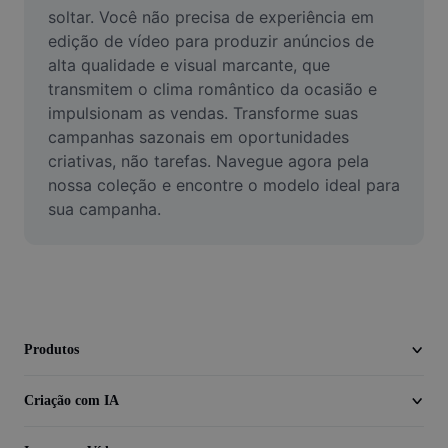
Vídeo
soltar. Você não precisa de experiência em 
edição de vídeo para produzir anúncios de 
Remover plano de fundo de vídeo
alta qualidade e visual marcante, que 
transmitem o clima romântico da ocasião e 
Aprimorar qualidade
impulsionam as vendas. Transforme suas 
campanhas sazonais em oportunidades 
Editor de Video
criativas, não tarefas. Navegue agora pela 
Cortar Vídeo
nossa coleção e encontre o modelo ideal para 
sua campanha.
Adicionar Legendas ao Vídeo
Converter Video
Produtos
Criação com IA