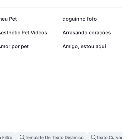
38,6 mil
11 mil
meu Pet
doguinho fofo
4,2 mil
3,3 mil
esthetic Pet Videos
Arrasando corações
909
695
Amor por pet
Amigo, estou aqui
 Filtro
Template De Texto Dinâmico
Texto Curvado