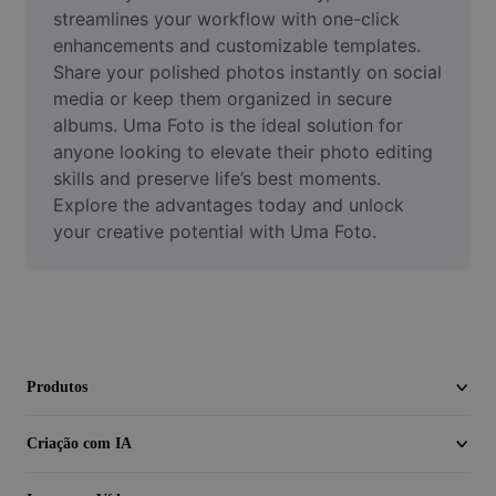
Vídeo
streamlines your workflow with one-click 
enhancements and customizable templates. 
Remover plano de fundo de vídeo
Share your polished photos instantly on social 
media or keep them organized in secure 
Aprimorar qualidade
albums. Uma Foto is the ideal solution for 
anyone looking to elevate their photo editing 
Editor de Video
skills and preserve life’s best moments. 
Cortar Vídeo
Explore the advantages today and unlock 
your creative potential with Uma Foto.
Adicionar Legendas ao Vídeo
Converter Video
Produtos
Criação com IA