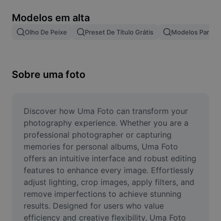
Remover plano de fundo de imagem
Modelos em alta
Mesclar imagens
Olho De Peixe
Preset De Título Grátis
Modelos Para Ef
Melhorar Imagem
Redimensionar Imagem
Sobre uma foto
Editar Imagem Online
Criador de Memes
Discover how Uma Foto can transform your 
photography experience. Whether you are a 
AI Text Remover
professional photographer or capturing 
memories for personal albums, Uma Foto 
AI People Remover
offers an intuitive interface and robust editing 
features to enhance every image. Effortlessly 
AI Inpainting
adjust lighting, crop images, apply filters, and 
Face Cutout
remove imperfections to achieve stunning 
results. Designed for users who value 
efficiency and creative flexibility, Uma Foto 