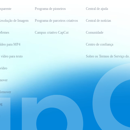
sparente
Programa de pioneiros
Central de ajuda
esolução de Imagem
Programa de parceiros criativos
Central de notícias
 Memes
Campus criativo CapCut
Comunidade
vídeo para MP4
Centro de confiança
 vídeo para texto
Sobre os Ter
vídeo
mover
Remover
ng
t