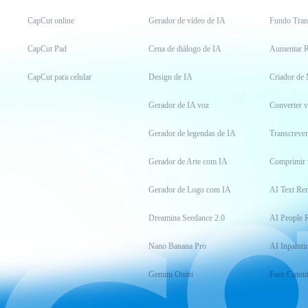
CapCut online
Gerador de vídeo de IA
Fundo Tran
CapCut Pad
Cena de diálogo de IA
Aumentar R
CapCut para celular
Design de IA
Criador de
Gerador de IA voz
Converter 
Gerador de legendas de IA
Transcrever
Gerador de Arte com IA
Comprimir 
Gerador de Logo com IA
AI Text Re
Dreamina Seedance 2.0
AI People 
Nano Banana Pro
AI Inpainti
Gemini Omni
Face Cutou