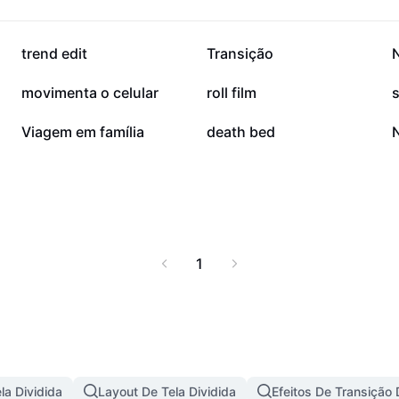
39,3 mil
21,1 mil
trend edit
Transição
12,8 mil
12,4 mil
movimenta o celular
roll film
4,2 mil
3,5 mil
Viagem em família
death bed
1
la Dividida
Layout De Tela Dividida
Efeitos De Transiçã