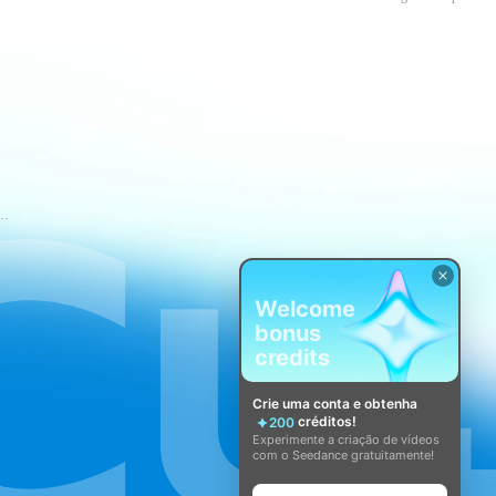
mos de Serviço do CapCut
Welcome
bonus
credits
Crie uma conta e obtenha
créditos!
200
Experimente a criação de vídeos
com o Seedance gratuitamente!