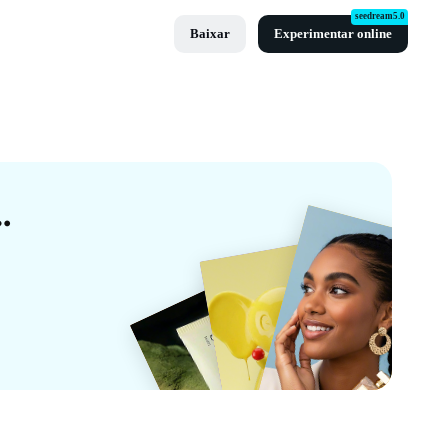
seedream5.0
Baixar
Experimentar online
De Tela Partida Da CapCut