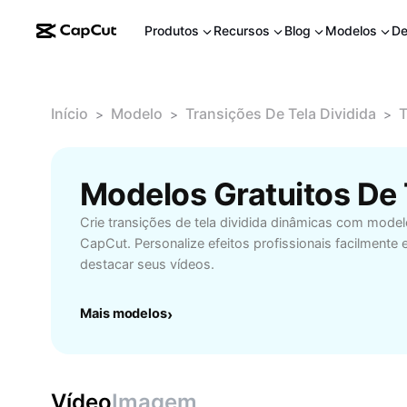
Produtos
Recursos
Blog
Modelos
De
Início
Modelo
Transições De Tela Dividida
T
>
>
>
Crie transições de tela dividida dinâmicas com model
CapCut. Personalize efeitos profissionais facilment
destacar seus vídeos.
Mais modelos
›
Vídeo
Imagem