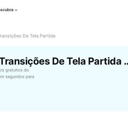
scubra
ransições De Tela Partida
Modelos Gratuitos De Transições 
os gratuitos do
e em segundos para