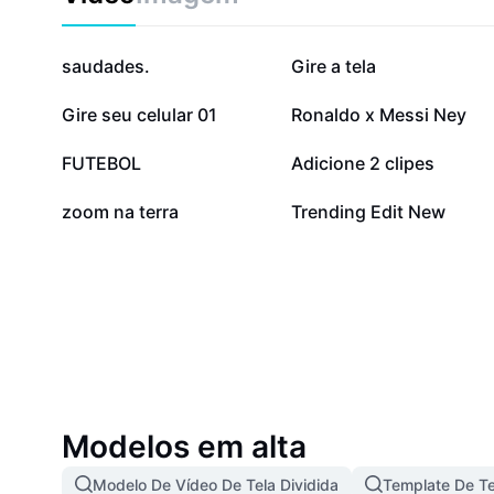
224,8 mil
44,7 mil
saudades.
Gire a tela
15,8 mil
14,9 mil
Gire seu celular 01
Ronaldo x Messi Ney
7,4 mil
6,8 mil
FUTEBOL
Adicione 2 clipes
804
510
zoom na terra
Trending Edit New
Modelos em alta
Modelo De Vídeo De Tela Dividida
Template De Te