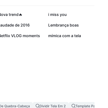
21 mil
20,1 mil
Nova trend🔥
i miss you
11,9 mil
10 mil
saudade de 2016
Lembrança boas
3,4 mil
879
Netflix VLOG moments
mímica com a tela
o De Quebra-Cabeça
Dividir Tela Em 2
Template Para Tela 