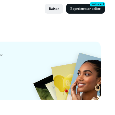
seedream5.0
Baixar
Experimentar online