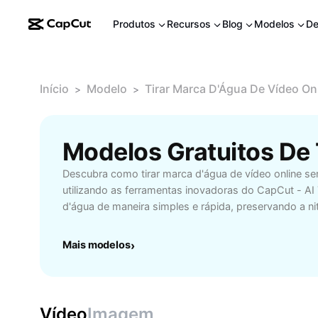
Produtos
Recursos
Blog
Modelos
De
Início
Modelo
Tirar Marca D'Água De Vídeo On
>
>
Descubra como tirar marca d'água de vídeo online s
utilizando as ferramentas inovadoras do CapCut - A
d'água de maneira simples e rápida, preservando a ni
seu vídeo. Ideal para criadores de conteúdo, empres
reutilizar vídeos, ou usuários que desejam remover lo
Mais modelos
›
indesejados sem comprometer a resolução. Com no
em inteligência artificial, basta carregar seu vídeo 
processo intuitivo, eficiente e totalmente online — 
instalar programas pesados. Aproveite recursos com
Vídeo
Imagem