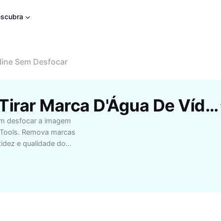
scubra
line Sem Desfocar
Modelos Gratuitos De Tirar Marca D'Água De Vídeo Online Sem Desfocar Da CapCut
em desfocar a imagem
I Tools. Remova marcas
tidez e qualidade do
as que precisam
gotipos e textos
ssa solução baseada
e acompanhar um
sem necessidade de
o pré-visualização