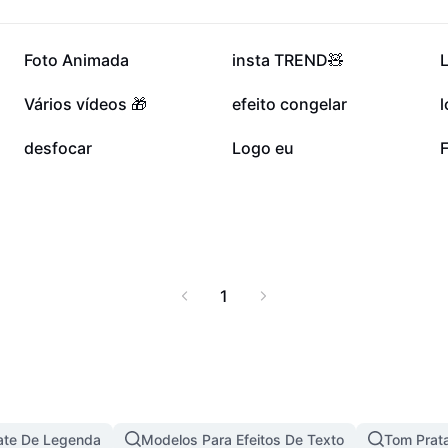
 processamento rápido
rofissionais,
gidos por redes sociais
536,3 mil
121,7 mil
Foto Animada
insta TREND🧸
cas d'água de vídeos
iste um resultado de
30,1 mil
23,3 mil
Vários vídeos 🎁
efeito congelar
6,9 mil
6,7 mil
desfocar
Logo eu
1
ate De Legenda
Modelos Para Efeitos De Texto
Tom Prata