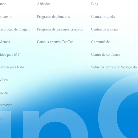
undo
Afiliados
Blog
sparente
Programa de pioneiros
Central de ajuda
esolução de Imagem
Programa de parceiros criativos
Central de notícias
 Memes
Campus criativo CapCut
Comunidade
vídeo para MP4
Centro de confiança
 vídeo para texto
Sobre os Ter
vídeo
mover
Remover
ng
t