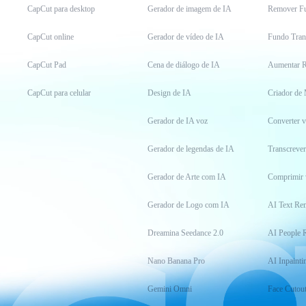
CapCut para desktop
Gerador de imagem de IA
Remover F
CapCut online
Gerador de vídeo de IA
Fundo Tran
CapCut Pad
Cena de diálogo de IA
Aumentar R
CapCut para celular
Design de IA
Criador de
Gerador de IA voz
Converter 
Gerador de legendas de IA
Transcrever
Gerador de Arte com IA
Comprimir 
Gerador de Logo com IA
AI Text Re
Dreamina Seedance 2.0
AI People 
Nano Banana Pro
AI Inpainti
Gemini Omni
Face Cutou