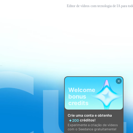
Editor de vídeos com tecnologia de IA para tod
mos de Serviço do CapCut
Welcome
bonus
credits
Crie uma conta e obtenha
créditos!
200
Experimente a criação de vídeos
com o Seedance gratuitamente!