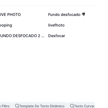
90,7 mil
57,4 mil
LIVE PHOTO
Fundo desfocado 🎥
14,8 mil
13,5 mil
looping
livefhoto
4,9 mil
3,8 mil
FUNDO DESFOCADO 2 🎥
Desfocar
 Filtro
Template De Texto Dinâmico
Texto Curvado