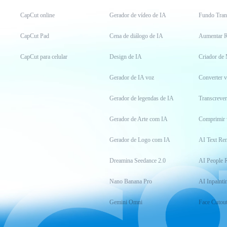
CapCut online
Gerador de vídeo de IA
Fundo Tran
CapCut Pad
Cena de diálogo de IA
Aumentar R
CapCut para celular
Design de IA
Criador de
Gerador de IA voz
Converter 
Gerador de legendas de IA
Transcrever
Gerador de Arte com IA
Comprimir 
Gerador de Logo com IA
AI Text Re
Dreamina Seedance 2.0
AI People 
Nano Banana Pro
AI Inpainti
Gemini Omni
Face Cutou