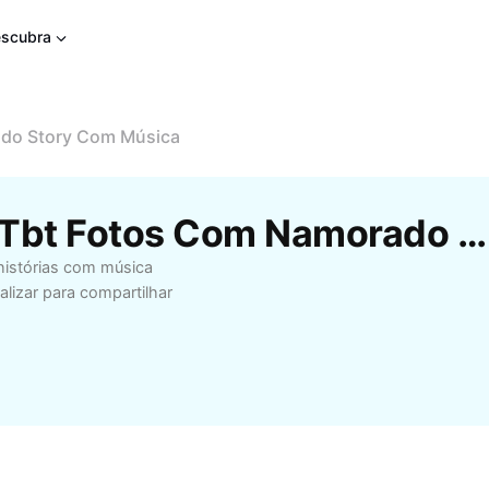
scubra
do Story Com Música
Modelos Gratuitos De Tbt Fotos Com Namorado Story Com Música Da CapCut
histórias com música
izar para compartilhar