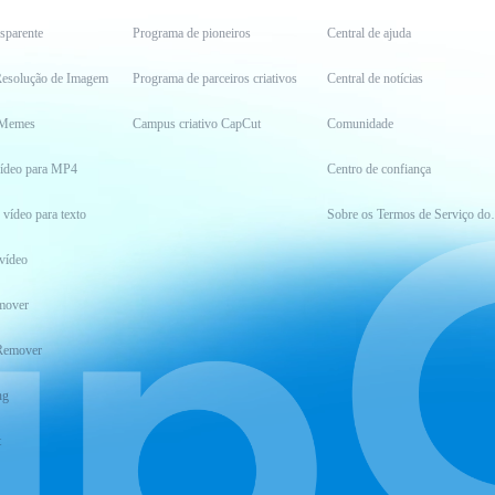
sparente
Programa de pioneiros
Central de ajuda
esolução de Imagem
Programa de parceiros criativos
Central de notícias
 Memes
Campus criativo CapCut
Comunidade
vídeo para MP4
Centro de confiança
 vídeo para texto
Sobre os Ter
vídeo
mover
Remover
ng
t