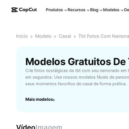
Produtos
Recursos
Blog
Modelos
De
Início
Modelo
Casal
Tbt Fotos Com Namora
>
>
>
Crie fotos nostálgicas de tbt com seu namorado em 
em segundos. Use nossos modelos fáceis de personal
seus momentos favoritos de casal de forma prática.
Mais modelos
›
Vídeo
Imagem