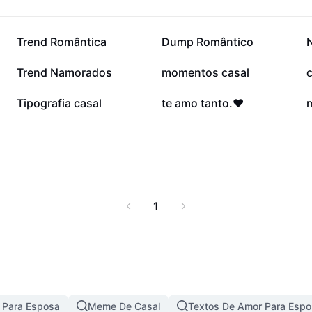
80 mil
37,7 mil
Trend Romântica
Dump Romântico
N
9,4 mil
8,6 mil
Trend Namorados
momentos casal
c
1,7 mil
1,6 mil
Tipografia casal
te amo tanto.❤️
1
 Para Esposa
Meme De Casal
Textos De Amor Para Espo