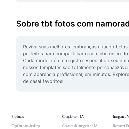
Sobre tbt fotos com namora
Reviva suas melhores lembranças criando belos 
perfeitos para compartilhar o caminho único do 
Cada modelo é um registro especial do seu amor
nossos templates são totalmente personalizáveis
com aparência profissional, em minutos. Explore
de casal favoritos!
Produtos
Criação com IA
Imagem e V
CapCut para desktop
Gerador de imagem de IA
Remover F