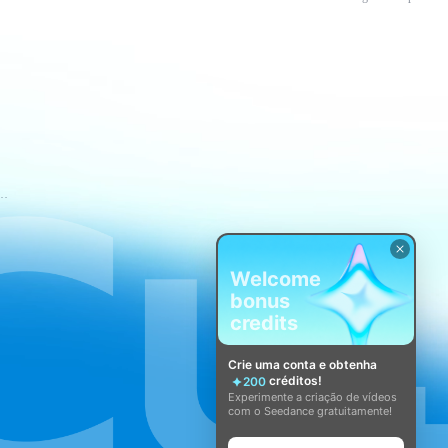
mos de Serviço do CapCut
Welcome
bonus
credits
Crie uma conta e obtenha
créditos!
200
Experimente a criação de vídeos
com o Seedance gratuitamente!