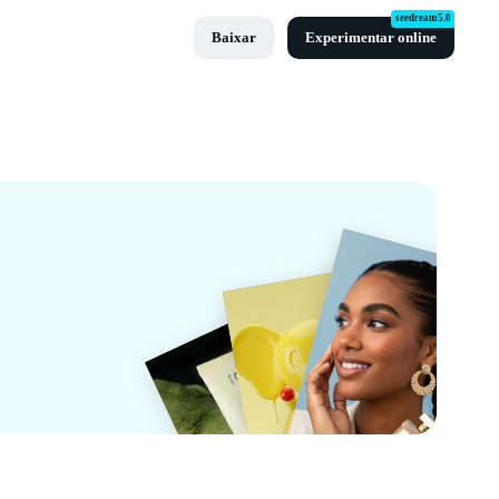
seedream5.0
Baixar
Experimentar online