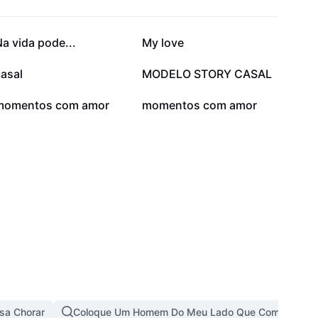
27,6 mil
20,7 mil
a vida pode...
My love
6,5 mil
4,5 mil
asal
MODELO STORY CASAL
795
446
momentos com amor
momentos com amor
sa Chorar
Coloque Um Homem Do Meu Lado Que Combine Co